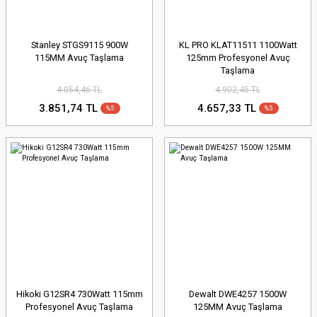
Stanley STGS9115 900W
KL PRO KLAT11511 1100Watt
115MM Avuç Taşlama
125mm Profesyonel Avuç
Taşlama
4.054,46 TL
4.902,45 TL
3.851,74 TL
4.657,33 TL
%5
%5
Hikoki G12SR4 730Watt 115mm
Dewalt DWE4257 1500W
Profesyonel Avuç Taşlama
125MM Avuç Taşlama