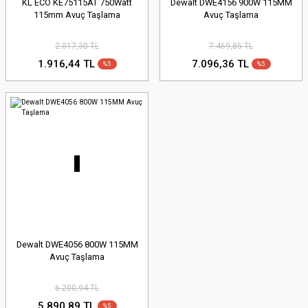
KL ECO KE75115AT 750Watt
Dewalt DWE4156 900W 115MM
115mm Avuç Taşlama
Avuç Taşlama
2.017,30 TL
7.469,85 TL
1.916,44 TL
7.096,36 TL
%5
%5
Dewalt DWE4056 800W 115MM
Avuç Taşlama
6.200,94 TL
5.890,89 TL
%5