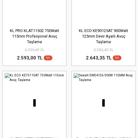
KL PRO KLAT11502 750Watt
KL ECO KE90125AT 900Watt
115mm Profesyonel Avuç
125mm Devir Ayarlı Avuç
Taşlama
Taşlama
2.729,47 TL
2.782,47 TL
2.593,00 TL
2.643,35 TL
%5
%5