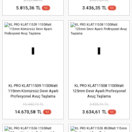
6.121,44 TL
3.617,21 TL
5.815,36 TL
3.436,35 TL
%5
%5
KL PRO KLAT11509 1150Watt
KL PRO KLAT11508 1100Watt
115mm Kömürsüz Devir Ayarlı
125mm Devir Ayarlı Profesyonel
Profesyonel Avuç Taşlama
Avuç Taşlama
15.442,72 TL
3.825,91 TL
14.670,58 TL
3.634,61 TL
%5
%5