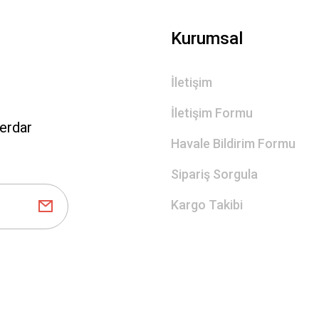
Kurumsal
İletişim
İletişim Formu
erdar
Havale Bildirim Formu
Sipariş Sorgula
Kargo Takibi