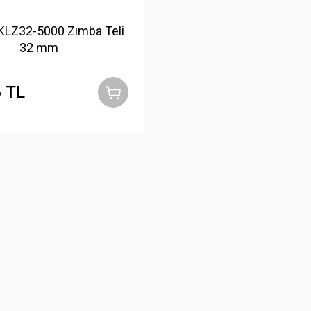
KLZ32-5000 Zımba Teli
32 mm
 TL