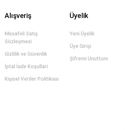
Alışveriş
Üyelik
Mesafeli Satış
Yeni Üyelik
Sözleşmesi
Üye Girişi
Gizlilik ve Güvenlik
Şifremi Unuttum
İptal İade Koşullari
Kişisel Veriler Politikası