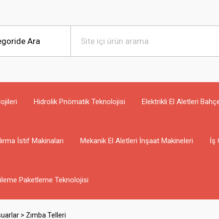
jileri
Hidrolik Pnömatik Teknolojisi
Elektrikli El Aletleri Bahç
ırma İstif Makinaları
Mekanik El Aletleri İnşaat Makineleri
İş 
ileme Paketleme Teknolojisi
uarlar > Zımba Telleri