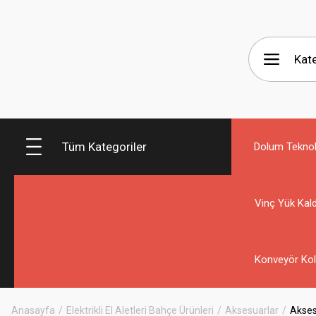
Tüm Kategoriler
Dolum Teknolo
Vinç Yük Kald
Konveyör Kol
Anasayfa
Elektrikli El Aletleri Bahçe Ürünleri
Aksesuarlar
Akses