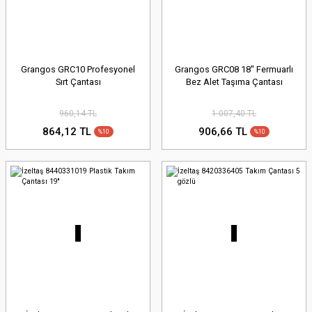
Grangos GRC10 Profesyonel
Grangos GRC08 18'' Fermuarlı
Sırt Çantası
Bez Alet Taşıma Çantası
960,14 TL
1.007,40 TL
864,12 TL
906,66 TL
%10
%10