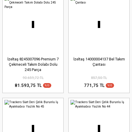
İzeltaş 8245007096 Premium 7
İzeltaş 14000004137 Bel Takım
Çekmeceli Takım Dolabı Dolu
Çantası
245 Parça
90.659,72 TL
857,50 TL
81.593,75 TL
771,75 TL
%10
%10