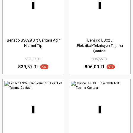
Bensco BSC28 Sırt Çantası Ağır
Bensco BSC25
Hizmet Tip
Elektrikçi/Teknisyen Taşıma
Çantası
932,85 TL
895,55 TL
839,57 TL
806,00 TL
%10
%10