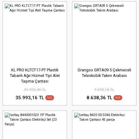
KL PRO KLTCT17-PT Plastik
Grangos GRTA09 5 Çekmeceli
Tabanlı Ağır Hizmet Tipi Alet
Teleskobik Takım Arabası
Taşıma Çantası
39.992,40 TL
9.598,18 TL
35.993,16 TL
8.638,36 TL
%10
%10