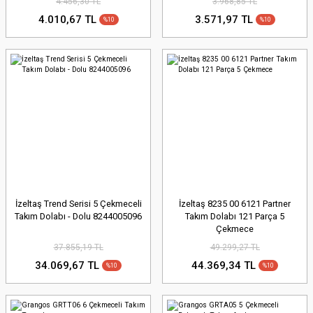
4.456,30 TL
3.968,85 TL
4.010,67 TL
3.571,97 TL
%10
%10
İzeltaş Trend Serisi 5 Çekmeceli
İzeltaş 8235 00 6121 Partner
Takım Dolabı - Dolu 8244005096
Takım Dolabı 121 Parça 5
Çekmece
37.855,19 TL
49.299,27 TL
34.069,67 TL
44.369,34 TL
%10
%10