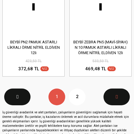
BEYBİ PN2 PAMUK ASTARLI
BEYBİ ZEBRA PN5 (MAVİ-SİYAH)
LİKRALI ÖRME NİTRİL ELDİVEN
N:10 PAMUK ASTARLI LİKRALI
12li
ÖRME NİTRİL ELDİVEN 12li
423,50 TL
533,50 TL
372,68 TL
469,48 TL
%12
%12
1
2
İş güvenliği avadanlık ve alet çantaları, çalışanların güvenliğini sağlamak için hayati
öneme sahiptir. Bu çantalar, iş kazalarını önlemek ve acil durumlara müdahale etmek için
gerekli ekipmanları içerir. İş güvenliği avadanlıkları genellikle yüksek kaliteli
malzemelerden üretilir ve çeşitli tehlikelere karşı koruma sağlar. Alet çantaları ise
çalışanların yanlarında taşıyabilecekleri ve ihtiyaç duydukları aletleri düzenli bir şekilde