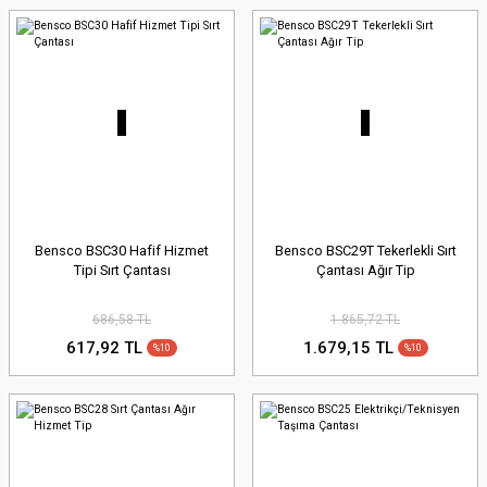
Bensco BSC30 Hafif Hizmet
Bensco BSC29T Tekerlekli Sırt
Tipi Sırt Çantası
Çantası Ağır Tip
686,58 TL
1.865,72 TL
617,92 TL
1.679,15 TL
%10
%10