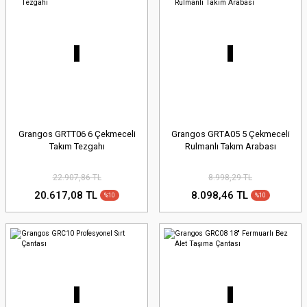
Grangos GRTT06 6 Çekmeceli
Grangos GRTA05 5 Çekmeceli
Takım Tezgahı
Rulmanlı Takım Arabası
22.907,86 TL
8.998,29 TL
20.617,08 TL
8.098,46 TL
%10
%10