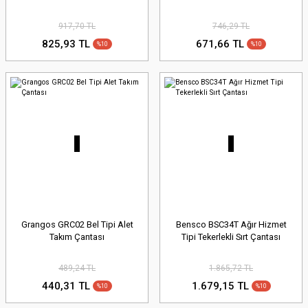
917,70 TL
746,29 TL
825,93 TL
671,66 TL
%10
%10
Grangos GRC02 Bel Tipi Alet
Bensco BSC34T Ağır Hizmet
Takım Çantası
Tipi Tekerlekli Sırt Çantası
489,24 TL
1.865,72 TL
440,31 TL
1.679,15 TL
%10
%10