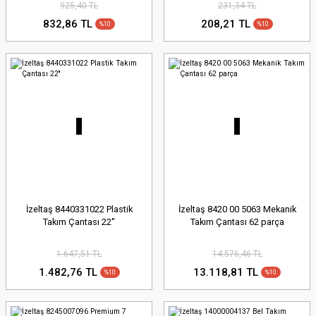
925,40 TL
231,34 TL
832,86 TL
208,21 TL
%10
%10
İzeltaş 8440331022 Plastik
İzeltaş 8420 00 5063 Mekanik
Takım Çantası 22''
Takım Çantası 62 parça
1.647,51 TL
14.576,46 TL
1.482,76 TL
13.118,81 TL
%10
%10