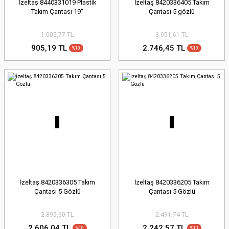
İzeltaş 8440331019 Plastik
İzeltaş 8420336405 Takım
Takım Çantası 19''
Çantası 5 gözlü
1.005,77 TL
3.051,61 TL
905,19 TL
2.746,45 TL
%10
%10
İzeltaş 8420336305 Takım
İzeltaş 8420336205 Takım
Çantası 5 Gözlü
Çantası 5 Gözlü
2.895,60 TL
2.491,74 TL
2.606,04 TL
2.242,57 TL
%10
%10