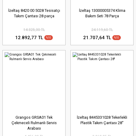
İzeltaş 8420 00 5028 Tesisatçı
İzeltaş 13000005374 Klima
Takım Çantası 28 parça
Bakım Seti 78 Parça
14.325,30 TL
24.119,60 TL
12.892,77 TL
21.707,64 TL
%10
%10
Grangos GRSA01 Tek
İzeltaş 8445331028 Tekerlekli
Çekmeceli Rulmanlı Servis
Plastik Takım Çantası 28''
Arabası