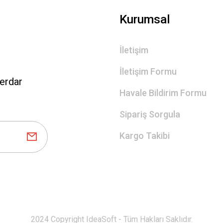
Kurumsal
İletişim
İletişim Formu
erdar
Havale Bildirim Formu
Sipariş Sorgula
Kargo Takibi
2024 Copyright IdeaSoft - Tüm Hakları Saklıdır.