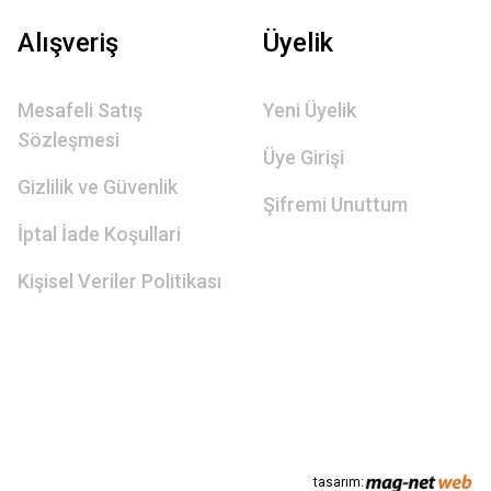
Alışveriş
Üyelik
Mesafeli Satış
Yeni Üyelik
Sözleşmesi
Üye Girişi
Gizlilik ve Güvenlik
Şifremi Unuttum
İptal İade Koşullari
Kişisel Veriler Politikası
tasarım: