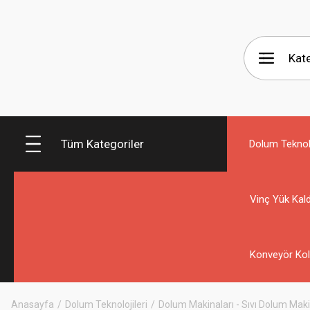
Tüm Kategoriler
Dolum Teknolo
Vinç Yük Kald
Konveyör Kol
Anasayfa
Dolum Teknolojileri
Dolum Makinaları - Sıvı Dolum Makin