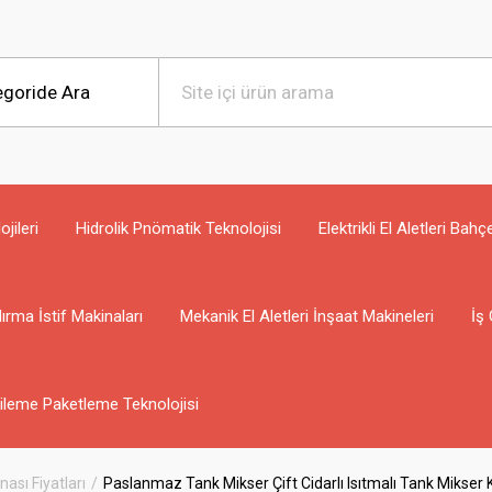
jileri
Hidrolik Pnömatik Teknolojisi
Elektrikli El Aletleri Bahç
ırma İstif Makinaları
Mekanik El Aletleri İnşaat Makineleri
İş 
ileme Paketleme Teknolojisi
ası Fiyatları
Paslanmaz Tank Mikser Çift Cidarlı Isıtmalı Tank Mikser