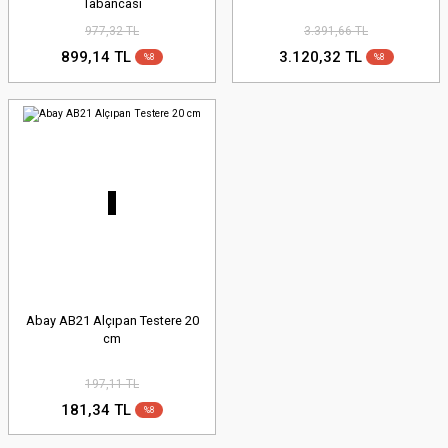
Tabancası
977,32 TL
3.391,66 TL
899,14 TL
3.120,32 TL
%8
%8
Abay AB21 Alçıpan Testere 20
cm
197,11 TL
181,34 TL
%8