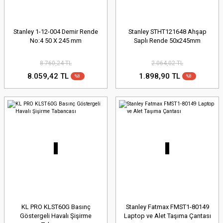
Stanley 1-12-004 Demir Rende
Stanley STHT121648 Ahşap
No:4 50 X 245 mm
Saplı Rende 50x245mm
8.760,24 TL
2.064,02 TL
8.059,42 TL
1.898,90 TL
%8
%8
KL PRO KLST60G Basınç
Stanley Fatmax FMST1-80149
Göstergeli Havalı Şişirme
Laptop ve Alet Taşıma Çantası