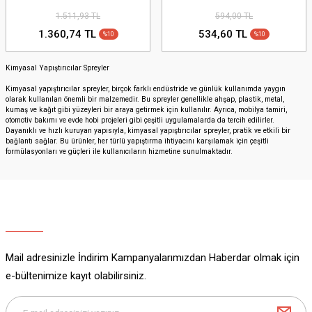
1.511,93 TL
594,00 TL
1.360,74 TL
534,60 TL
%10
%10
Kimyasal Yapıştırıcılar Spreyler
Kimyasal yapıştırıcılar spreyler, birçok farklı endüstride ve günlük kullanımda yaygın
olarak kullanılan önemli bir malzemedir. Bu spreyler genellikle ahşap, plastik, metal,
kumaş ve kağıt gibi yüzeyleri bir araya getirmek için kullanılır. Ayrıca, mobilya tamiri,
otomotiv bakımı ve evde hobi projeleri gibi çeşitli uygulamalarda da tercih edilirler.
Dayanıklı ve hızlı kuruyan yapısıyla, kimyasal yapıştırıcılar spreyler, pratik ve etkili bir
bağlantı sağlar. Bu ürünler, her türlü yapıştırma ihtiyacını karşılamak için çeşitli
formülasyonları ve güçleri ile kullanıcıların hizmetine sunulmaktadır.
Mail adresinizle İndirim Kampanyalarımızdan Haberdar olmak için
e-bültenimize kayıt olabilirsiniz.