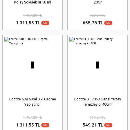
Kolay Sökülebilir 50 ml
20Gr
1.457,28 TL
728,64 TL
1.311,55 TL
655,78 TL
%10
%10
Loctite 638 50ml Sıkı Geçme
Loctite SF 7063 Genel Yüzey
Yapıştırıcı
Temizleyici 400ml
1.457,28 TL
610,24 TL
1.311,55 TL
549,21 TL
%10
%10