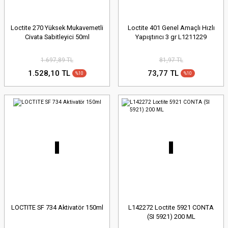
Loctite 270 Yüksek Mukavemetli
Loctite 401 Genel Amaçlı Hızlı
Civata Sabitleyici 50ml
Yapıştırıcı 3 gr L1211229
1.697,89 TL
81,97 TL
1.528,10 TL
73,77 TL
%10
%10
LOCTITE SF 734 Aktivatör 150ml
L142272 Loctite 5921 CONTA
(SI 5921) 200 ML