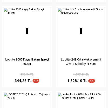
Loctite 8005 Kayış Bakım Spreyi
Loctite 243 Orta Mukavemetli
400ML
Civata Sabitleyici 50ml
382,54 TL
1.697,89 TL
344,28 TL
1.528,10 TL
%10
%10