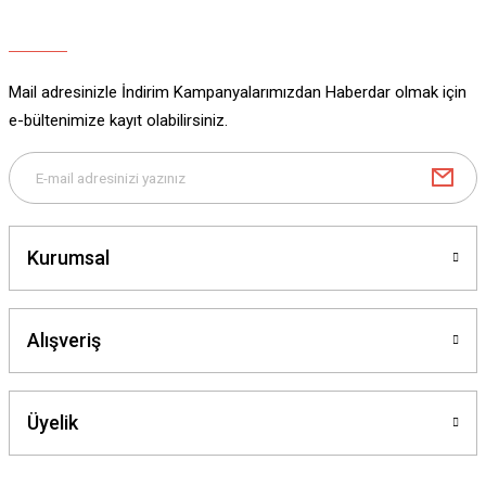
Ürün açıklamasında eksik bilgiler bulunuyor.
Ürün bilgilerinde hatalar bulunuyor.
Ürün fiyatı diğer sitelerden daha pahalı.
Mail adresinizle İndirim Kampanyalarımızdan Haberdar olmak için
Bu ürüne benzer farklı alternatifler olmalı.
e-bültenimize kayıt olabilirsiniz.
Gönder
Kurumsal
Alışveriş
Üyelik