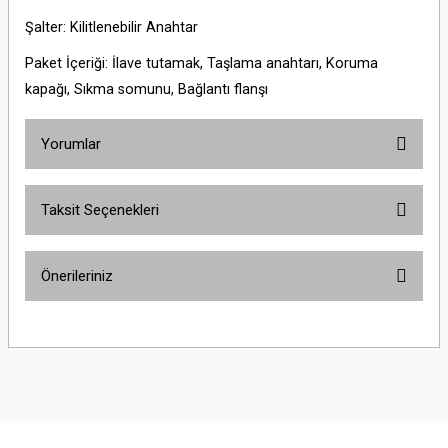
Şalter: Kilitlenebilir Anahtar
Paket İçeriği: İlave tutamak, Taşlama anahtarı, Koruma
kapağı, Sıkma somunu, Bağlantı flanşı
Yorumlar
Taksit Seçenekleri
Bu ürüne ilk yorumu siz yapın!
Önerileriniz
Yorum Yaz
Bu ürünün fiyat bilgisi, resim, ürün açıklamalarında ve diğer konularda
yetersiz gördüğünüz noktaları öneri formunu kullanarak tarafımıza
iletebilirsiniz.
Görüş ve önerileriniz için teşekkür ederiz.
Ürün resmi kalitesiz, bozuk veya görüntülenemiyor.