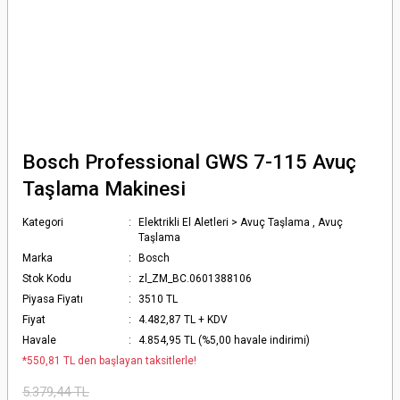
Bosch Professional GWS 7-115 Avuç
Taşlama Makinesi
Kategori
Elektrikli El Aletleri > Avuç Taşlama
,
Avuç
Taşlama
Marka
Bosch
Stok Kodu
zl_ZM_BC.0601388106
Piyasa Fiyatı
3510 TL
Fiyat
4.482,87 TL + KDV
Havale
4.854,95 TL (%5,00 havale indirimi)
*550,81 TL den başlayan taksitlerle!
5.379,44 TL