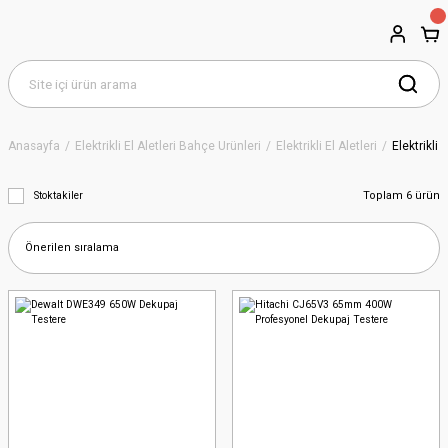
Anasayfa
Elektrikli El Aletleri Bahçe Ürünleri
Elektrikli El Aletleri
Elektrikli 
Toplam 6 ürün
Stoktakiler