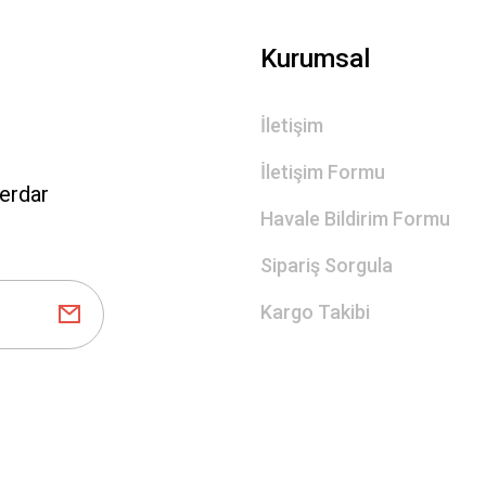
Kurumsal
İletişim
İletişim Formu
erdar
Havale Bildirim Formu
Sipariş Sorgula
Kargo Takibi