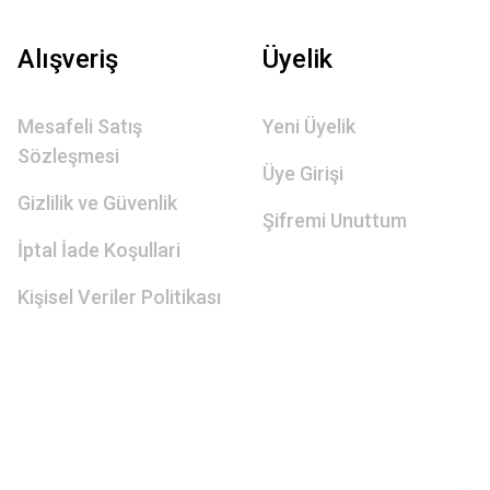
Alışveriş
Üyelik
Mesafeli Satış
Yeni Üyelik
Sözleşmesi
Üye Girişi
Gizlilik ve Güvenlik
Şifremi Unuttum
İptal İade Koşullari
Kişisel Veriler Politikası