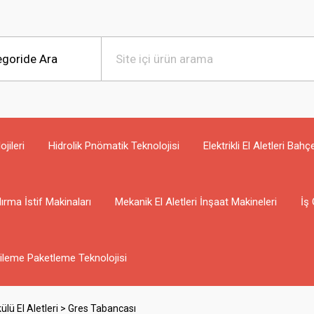
jileri
Hidrolik Pnömatik Teknolojisi
Elektrikli El Aletleri Bahç
ırma İstif Makinaları
Mekanik El Aletleri İnşaat Makineleri
İş 
ileme Paketleme Teknolojisi
ülü El Aletleri > Gres Tabancası