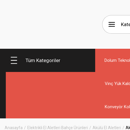
Tüm Kategoriler
Dolum Teknolo
Vinç Yük Kald
Konveyör Kol
Anasayfa
Elektrikli El Aletleri Bahçe Ürünleri
Akülü El Aletleri
Ak