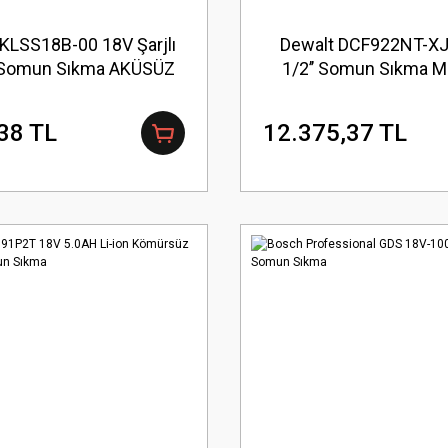
KLSS18B-00 18V Şarjlı
Dewalt DCF922NT-XJ
i Somun Sıkma AKÜSÜZ
1/2’’ Somun Sıkma M
(Aküsüz)
38 TL
12.375,37 TL