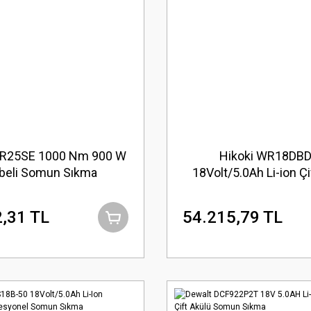
WR25SE 1000 Nm 900 W
Hikoki WR18DB
beli Somun Sıkma
18Volt/5.0Ah Li-ion Çi
Kömürsüz Profesyon
Sıkma
,31 TL
54.215,79 TL