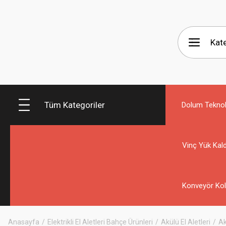
Tüm Kategoriler
Dolum Teknolo
Vinç Yük Kald
Konveyör Kol
Anasayfa
Elektrikli El Aletleri Bahçe Ürünleri
Akülü El Aletleri
Ak