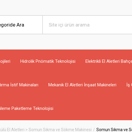
jileri
Hidrolik Pnömatik Teknolojisi
Elektrikli El Aletleri Bahç
ırma İstif Makinaları
Mekanik El Aletleri İnşaat Makineleri
İş 
ileme Paketleme Teknolojisi
ülü El Aletleri > Somun Sıkma ve Sökme Makinesi
Somun Sıkma ve S