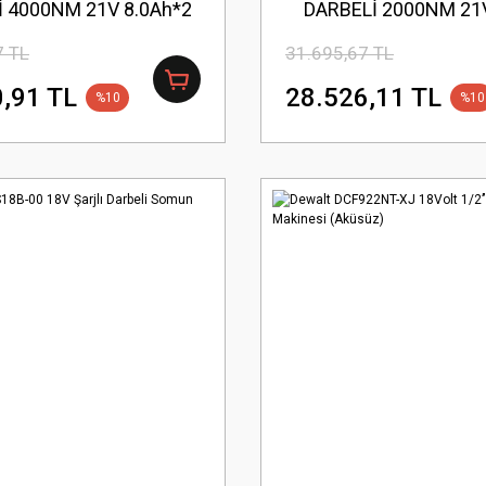
İ 4000NM 21V 8.0Ah*2
DARBELİ 2000NM 21V
7 TL
31.695,67 TL
,91 TL
28.526,11 TL
%10
%10