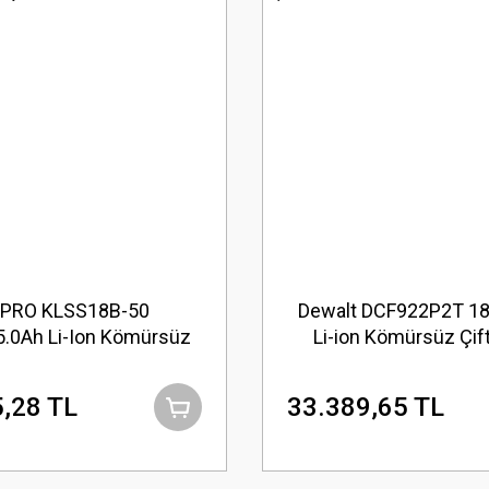
 PRO KLSS18B-50
Dewalt DCF922P2T 18
5.0Ah Li-Ion Kömürsüz
Li-ion Kömürsüz Çif
syonel Somun Sıkma
Somun Sıkma
,28 TL
33.389,65 TL