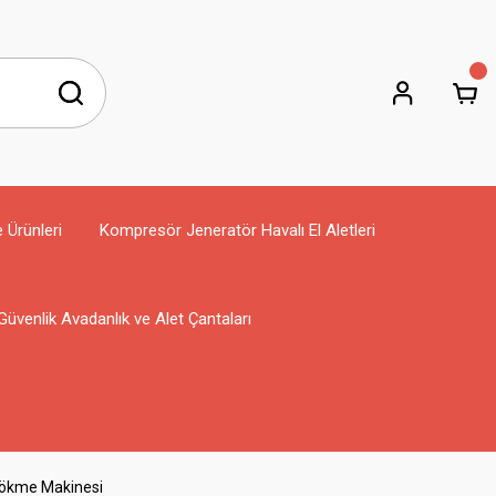
e Ürünleri
Kompresör Jeneratör Havalı El Aletleri
Güvenlik Avadanlık ve Alet Çantaları
ökme Makinesi