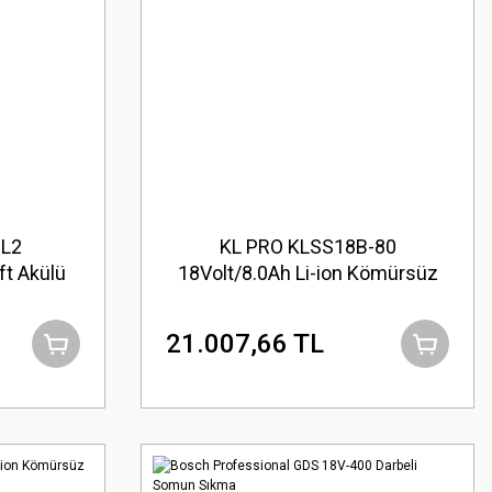
DL2
KL PRO KLSS18B-80
ft Akülü
18Volt/8.0Ah Li-ion Kömürsüz
el Somun
Profesyonel Somun Sıkma
21.007,66 TL