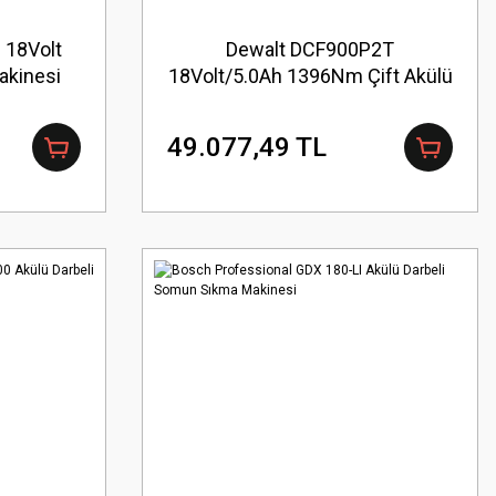
 18Volt
Dewalt DCF900P2T
akinesi
18Volt/5.0Ah 1396Nm Çift Akülü
Profesyonel Somun Sıkma
49.077,49 TL