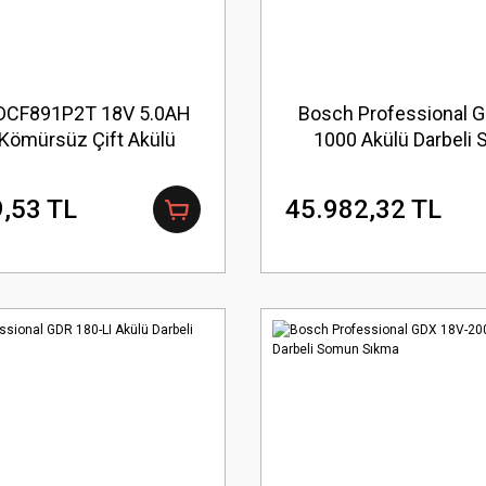
 DCF891P2T 18V 5.0AH
Bosch Professional 
 Kömürsüz Çift Akülü
1000 Akülü Darbeli
Somun Sıkma
Sıkma
,53 TL
45.982,32 TL