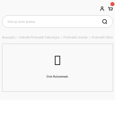
Anasayfa
Hidrolik Pnömatik Teknolojisi
Pnömatik Ürünler
Pnömatik Silindir
Ürün Bulunamadı.