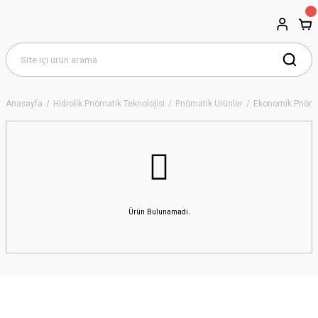
Anasayfa
Hidrolik Pnömatik Teknolojisi
Pnömatik Ürünler
Ekonomik Pnömati
Ürün Bulunamadı.