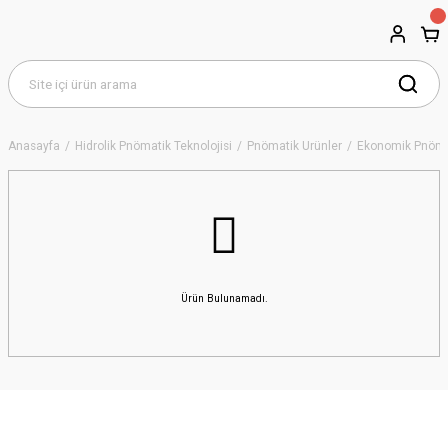
Anasayfa
Hidrolik Pnömatik Teknolojisi
Pnömatik Ürünler
Ekonomik Pnömati
Ürün Bulunamadı.