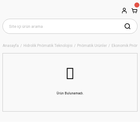
Anasayfa
Hidrolik Pnömatik Teknolojisi
Pnömatik Ürünler
Ekonomik Pnömati
Ürün Bulunamadı.