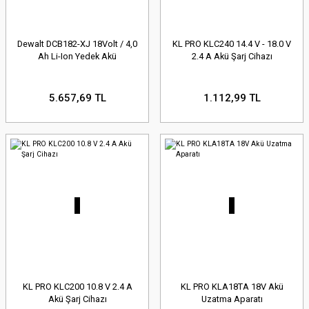
Dewalt DCB182-XJ 18Volt / 4,0
KL PRO KLC240 14.4 V - 18.0 V
Ah Li-Ion Yedek Akü
2.4 A Akü Şarj Cihazı
5.657,69 TL
1.112,99 TL
KL PRO KLC200 10.8 V 2.4 A
KL PRO KLA18TA 18V Akü
Akü Şarj Cihazı
Uzatma Aparatı