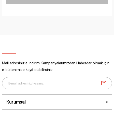
Bu ürünün fiyat bilgisi, resim, ürün açıklamalarında ve diğer konularda
yetersiz gördüğünüz noktaları öneri formunu kullanarak tarafımıza
iletebilirsiniz.
Görüş ve önerileriniz için teşekkür ederiz.
Ürün resmi kalitesiz, bozuk veya görüntülenemiyor.
Ürün açıklamasında eksik bilgiler bulunuyor.
Ürün bilgilerinde hatalar bulunuyor.
Ürün fiyatı diğer sitelerden daha pahalı.
Mail adresinizle İndirim Kampanyalarımızdan Haberdar olmak için
Bu ürüne benzer farklı alternatifler olmalı.
e-bültenimize kayıt olabilirsiniz.
Gönder
Kurumsal