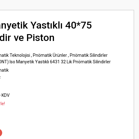
yetik Yastıklı 40*75
dir ve Piston
atik Teknolojisi
,
Pnömatik Ürünler
,
Pnömatik Silindirler
DNT) Iso Manyetik Yastıklı 6431 32 Lik Pnömatik Silindirler
matik
F
+ KDV
le!