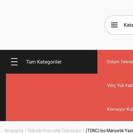
Tüm Kategoriler
Dolum Teknolo
Vinç Yük Kald
Konveyör Kol
Anasayfa
Hidrolik Pnömatik Teknolojisi
(TDNC) Iso Manyetik Yastı