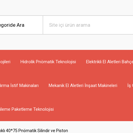
jileri
Hidrolik Pnömatik Teknolojisi
Elektrikli El Aletleri Bahç
ırma İstif Makinaları
Mekanik El Aletleri İnşaat Makineleri
İş 
ileme Paketleme Teknolojisi
klı 40*75 Pnömatik Silindir ve Piston