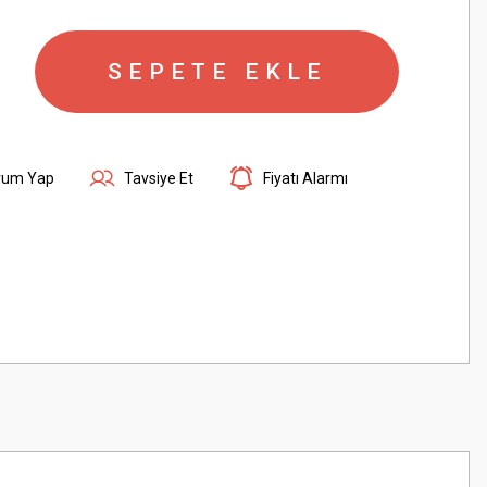
SEPETE EKLE
rum Yap
Tavsiye Et
Fiyatı Alarmı