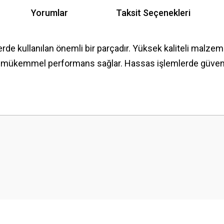
Yorumlar
Taksit Seçenekleri
erde kullanılan önemli bir parçadır. Yüksek kaliteli malzem
e mükemmel performans sağlar. Hassas işlemlerde güvenle 
 yetersiz gördüğünüz noktaları öneri formunu kullanarak tarafımıza iletebilirsini
Bu ürüne ilk yorumu siz yapın!
Yorum Yaz