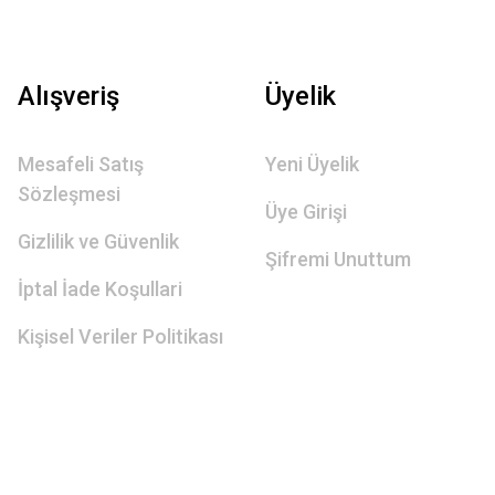
Alışveriş
Üyelik
Mesafeli Satış
Yeni Üyelik
Sözleşmesi
Üye Girişi
Gizlilik ve Güvenlik
Şifremi Unuttum
İptal İade Koşullari
Kişisel Veriler Politikası