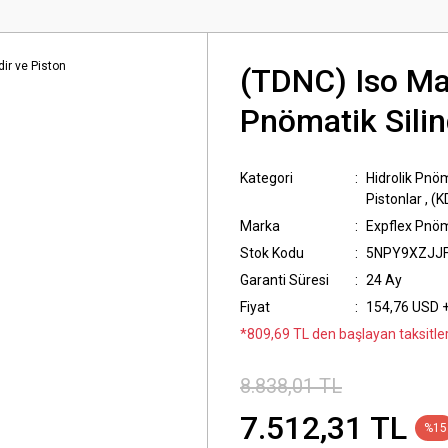
(TDNC) Iso Man
Pnömatik Silin
Kategori
Hidrolik Pnöm
Pistonlar
,
(K
Marka
Expflex Pnö
Stok Kodu
5NPY9XZJJ
Garanti Süresi
24 Ay
Fiyat
154,76 USD 
*809,69 TL den başlayan taksitler
8.838,01 TL
7.512,31 TL
%15