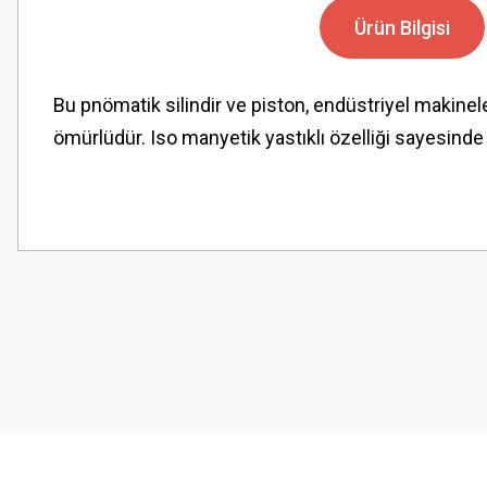
Ürün Bilgisi
Bu pnömatik silindir ve piston, endüstriyel makinel
ömürlüdür. Iso manyetik yastıklı özelliği sayesind
Bu ürünün fiyat bilgisi, resim, ürün açıklamalarında ve diğer konularda
Görüş ve önerileriniz için teşekkür ederiz.
Ürün resmi kalitesiz, bozuk veya görüntülenemiyor.
Ürün açıklamasında eksik bilgiler bulunuyor.
Ürün bilgilerinde hatalar bulunuyor.
Ürün fiyatı diğer sitelerden daha pahalı.
Bu ürüne benzer farklı alternatifler olmalı.