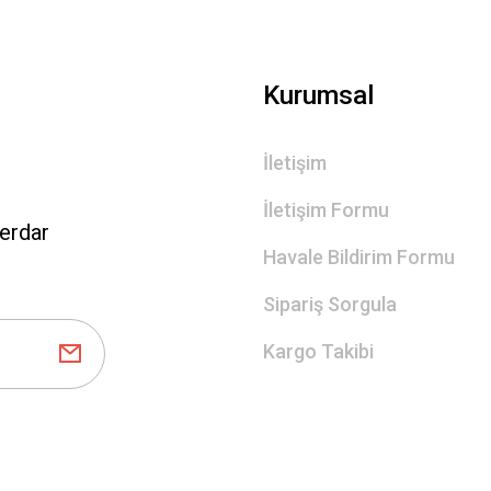
Gönder
Kurumsal
İletişim
İletişim Formu
erdar
Havale Bildirim Formu
Sipariş Sorgula
Kargo Takibi