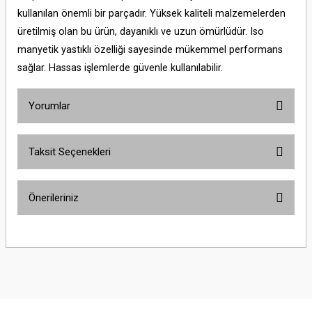
kullanılan önemli bir parçadır. Yüksek kaliteli malzemelerden
üretilmiş olan bu ürün, dayanıklı ve uzun ömürlüdür. Iso
manyetik yastıklı özelliği sayesinde mükemmel performans
sağlar. Hassas işlemlerde güvenle kullanılabilir.
Yorumlar
Taksit Seçenekleri
Bu ürüne ilk yorumu siz yapın!
Önerileriniz
Yorum Yaz
Bu ürünün fiyat bilgisi, resim, ürün açıklamalarında ve diğer konularda
yetersiz gördüğünüz noktaları öneri formunu kullanarak tarafımıza
iletebilirsiniz.
Görüş ve önerileriniz için teşekkür ederiz.
Ürün resmi kalitesiz, bozuk veya görüntülenemiyor.