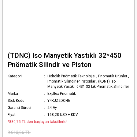
(TDNC) Iso Manyetik Yastıklı 32*450
Pnömatik Silindir ve Piston
Kategori
Hidrolik Pnömatik Teknolojisi
,
Pnömatik Ürünler
,
Pnömatik Silindirler Pistonlar
,
(KDNT) Iso
Manyetik Yastıklı 6431 32 Lik Pnömatik Silindirler
Marka
Expflex Pnömatik
Stok Kodu
Y4KJZ2DCH6
Garanti Süresi
24 Ay
Fiyat
168,28 USD + KDV
*880,75 TL den başlayan taksitlerle!
9.613,66 TL