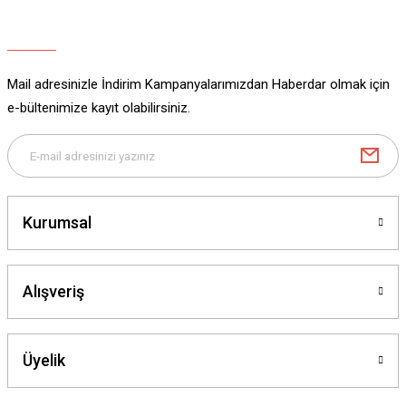
Ürün açıklamasında eksik bilgiler bulunuyor.
Ürün bilgilerinde hatalar bulunuyor.
Ürün fiyatı diğer sitelerden daha pahalı.
Mail adresinizle İndirim Kampanyalarımızdan Haberdar olmak için
Bu ürüne benzer farklı alternatifler olmalı.
e-bültenimize kayıt olabilirsiniz.
Gönder
Kurumsal
Alışveriş
Üyelik