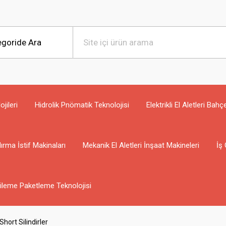
jileri
Hidrolik Pnömatik Teknolojisi
Elektrikli El Aletleri Bahç
ırma İstif Makinaları
Mekanik El Aletleri İnşaat Makineleri
İş 
ileme Paketleme Teknolojisi
ort Silindirler