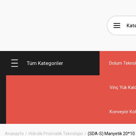
Tüm Kategoriler
Dolum Teknolo
Vinç Yük Kald
Konveyör Kol
Anasayfa
Hidrolik Pnömatik Teknolojisi
(SDA-S) Manyetik 20*10 Sh