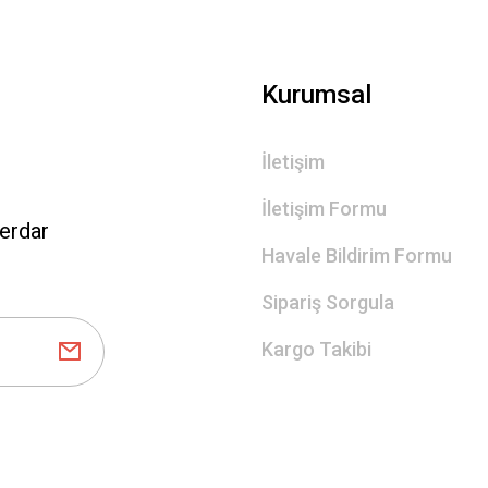
Gönder
Kurumsal
İletişim
İletişim Formu
erdar
Havale Bildirim Formu
Sipariş Sorgula
Kargo Takibi