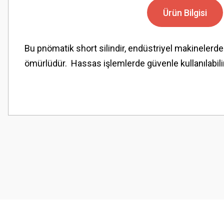
Ürün Bilgisi
Bu pnömatik short silindir, endüstriyel makinelerde
ömürlüdür. Hassas işlemlerde güvenle kullanılabilir
Bu ürünün fiyat bilgisi, resim, ürün açıklamalarında ve diğer konularda
Görüş ve önerileriniz için teşekkür ederiz.
Ürün resmi kalitesiz, bozuk veya görüntülenemiyor.
Ürün açıklamasında eksik bilgiler bulunuyor.
Ürün bilgilerinde hatalar bulunuyor.
Ürün fiyatı diğer sitelerden daha pahalı.
Bu ürüne benzer farklı alternatifler olmalı.