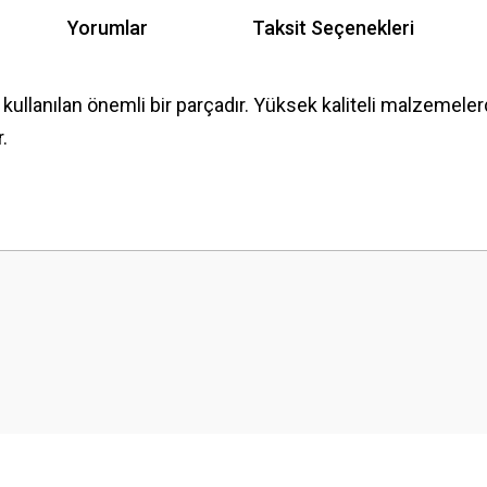
Yorumlar
Taksit Seçenekleri
 kullanılan önemli bir parçadır. Yüksek kaliteli malzemeler
.
 yetersiz gördüğünüz noktaları öneri formunu kullanarak tarafımıza iletebilirsini
Bu ürüne ilk yorumu siz yapın!
Yorum Yaz