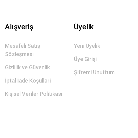
Alışveriş
Üyelik
Mesafeli Satış
Yeni Üyelik
Sözleşmesi
Üye Girişi
Gizlilik ve Güvenlik
Şifremi Unuttum
İptal İade Koşullari
Kişisel Veriler Politikası