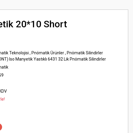
tik 20*10 Short
atik Teknolojisi
,
Pnömatik Ürünler
,
Pnömatik Silindirler
DNT) Iso Manyetik Yastıklı 6431 32 Lik Pnömatik Silindirler
matik
59
 KDV
le!