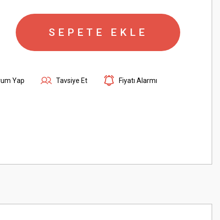
SEPETE EKLE
rum Yap
Tavsiye Et
Fiyatı Alarmı