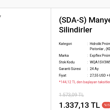
(SDA-S) Manye
Silindirler
Kategori
Hidrolik Pnöm
Pistonlar
,
(K
Marka
Expflex Pnö
Stok Kodu
WQA1SV3W
Garanti Süresi
24 Ay
Fiyat
27,55 USD +
*144,12 TL den başlayan taksitler
1.573,09 TL
1.337,13 TL
%15