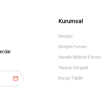
Gönder
Kurumsal
İletişim
İletişim Formu
erdar
Havale Bildirim Formu
Sipariş Sorgula
Kargo Takibi