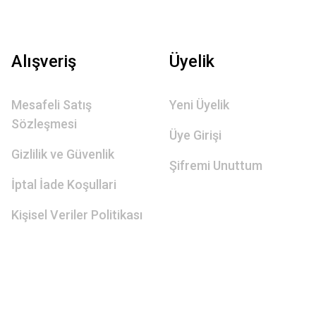
Alışveriş
Üyelik
Mesafeli Satış
Yeni Üyelik
Sözleşmesi
Üye Girişi
Gizlilik ve Güvenlik
Şifremi Unuttum
İptal İade Koşullari
Kişisel Veriler Politikası