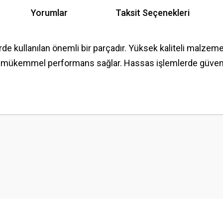
Yorumlar
Taksit Seçenekleri
rde kullanılan önemli bir parçadır. Yüksek kaliteli malzeme
e mükemmel performans sağlar. Hassas işlemlerde güvenle 
 yetersiz gördüğünüz noktaları öneri formunu kullanarak tarafımıza iletebilirsini
Bu ürüne ilk yorumu siz yapın!
Yorum Yaz