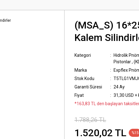
(MSA_S) 16*25
Kalem Silindirl
Kategori
Hidrolik Pnöm
Pistonlar
,
(K
Marka
Expflex Pnö
Stok Kodu
T5TLG1VMJ
Garanti Süresi
24 Ay
Fiyat
31,30 USD +
*163,83 TL den başlayan taksitler
1.788,26 TL
1.520,02 TL
%15