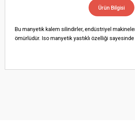
Ürün Bilgisi
Bu manyetik kalem silindirler, endüstriyel makinele
ömürlüdür. Iso manyetik yastıklı özelliği sayesind
Bu ürünün fiyat bilgisi, resim, ürün açıklamalarında ve diğer konularda
Görüş ve önerileriniz için teşekkür ederiz.
Ürün resmi kalitesiz, bozuk veya görüntülenemiyor.
Ürün açıklamasında eksik bilgiler bulunuyor.
Ürün bilgilerinde hatalar bulunuyor.
Ürün fiyatı diğer sitelerden daha pahalı.
Bu ürüne benzer farklı alternatifler olmalı.