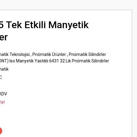
 Tek Etkili Manyetik
er
atik Teknolojisi
,
Pnömatik Ürünler
,
Pnömatik Silindirler
DNT) Iso Manyetik Yastıklı 6431 32 Lik Pnömatik Silindirler
matik
C
 KDV
le!