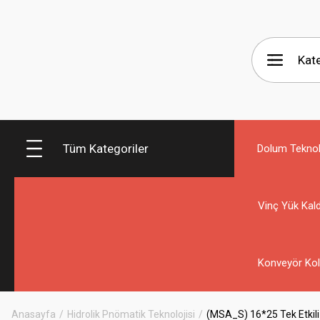
Tüm Kategoriler
Dolum Teknolo
Vinç Yük Kald
Konveyör Kol
Anasayfa
Hidrolik Pnömatik Teknolojisi
(MSA_S) 16*25 Tek Etkili 