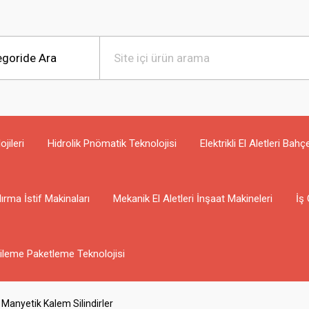
jileri
Hidrolik Pnömatik Teknolojisi
Elektrikli El Aletleri Bahç
ırma İstif Makinaları
Mekanik El Aletleri İnşaat Makineleri
İş 
ileme Paketleme Teknolojisi
Manyetik Kalem Silindirler