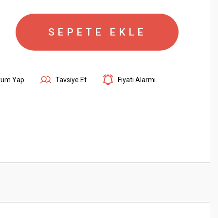
SEPETE EKLE
rum Yap
Tavsiye Et
Fiyatı Alarmı