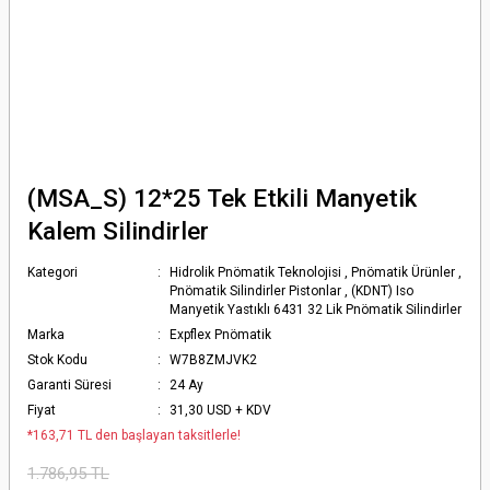
(MSA_S) 12*25 Tek Etkili Manyetik
Kalem Silindirler
Kategori
Hidrolik Pnömatik Teknolojisi
,
Pnömatik Ürünler
,
Pnömatik Silindirler Pistonlar
,
(KDNT) Iso
Manyetik Yastıklı 6431 32 Lik Pnömatik Silindirler
Marka
Expflex Pnömatik
Stok Kodu
W7B8ZMJVK2
Garanti Süresi
24 Ay
Fiyat
31,30 USD + KDV
*163,71 TL den başlayan taksitlerle!
1.786,95 TL