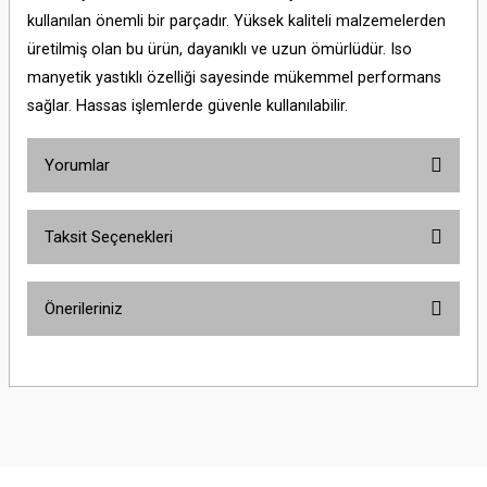
kullanılan önemli bir parçadır. Yüksek kaliteli malzemelerden
üretilmiş olan bu ürün, dayanıklı ve uzun ömürlüdür. Iso
manyetik yastıklı özelliği sayesinde mükemmel performans
sağlar. Hassas işlemlerde güvenle kullanılabilir.
Yorumlar
Taksit Seçenekleri
Bu ürüne ilk yorumu siz yapın!
Önerileriniz
Yorum Yaz
Bu ürünün fiyat bilgisi, resim, ürün açıklamalarında ve diğer konularda
yetersiz gördüğünüz noktaları öneri formunu kullanarak tarafımıza
iletebilirsiniz.
Görüş ve önerileriniz için teşekkür ederiz.
Ürün resmi kalitesiz, bozuk veya görüntülenemiyor.