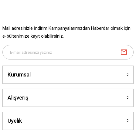
Ürün açıklamasında eksik bilgiler bulunuyor.
Ürün bilgilerinde hatalar bulunuyor.
Ürün fiyatı diğer sitelerden daha pahalı.
Mail adresinizle İndirim Kampanyalarımızdan Haberdar olmak için
Bu ürüne benzer farklı alternatifler olmalı.
e-bültenimize kayıt olabilirsiniz.
Gönder
Kurumsal
Alışveriş
Üyelik