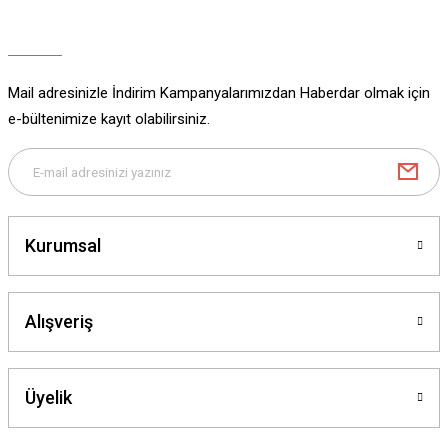
Ürün açıklamasında eksik bilgiler bulunuyor.
Ürün bilgilerinde hatalar bulunuyor.
Ürün fiyatı diğer sitelerden daha pahalı.
Mail adresinizle İndirim Kampanyalarımızdan Haberdar olmak için
Bu ürüne benzer farklı alternatifler olmalı.
e-bültenimize kayıt olabilirsiniz.
Gönder
Kurumsal
Alışveriş
Üyelik