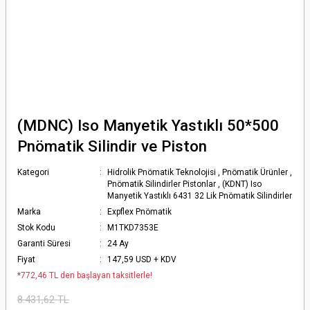
(MDNC) Iso Manyetik Yastıklı 50*500
Pnömatik Silindir ve Piston
Kategori
Hidrolik Pnömatik Teknolojisi
,
Pnömatik Ürünler
,
Pnömatik Silindirler Pistonlar
,
(KDNT) Iso
Manyetik Yastıklı 6431 32 Lik Pnömatik Silindirler
Marka
Expflex Pnömatik
Stok Kodu
M1TKD7353E
Garanti Süresi
24 Ay
Fiyat
147,59 USD + KDV
*772,46 TL den başlayan taksitlerle!
8.431,62 TL