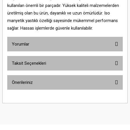
kullanılan önemli bir parçadır. Yüksek kaliteli malzemelerden
üretilmiş olan bu ürün, dayanıklı ve uzun ömürlüdür. Iso
manyetik yastıklı özelliği sayesinde mükemmel performans
sağlar. Hassas işlemlerde güvenle kullanılabilir.
Yorumlar
Taksit Seçenekleri
Bu ürüne ilk yorumu siz yapın!
Önerileriniz
Yorum Yaz
Bu ürünün fiyat bilgisi, resim, ürün açıklamalarında ve diğer konularda
yetersiz gördüğünüz noktaları öneri formunu kullanarak tarafımıza
iletebilirsiniz.
Görüş ve önerileriniz için teşekkür ederiz.
Ürün resmi kalitesiz, bozuk veya görüntülenemiyor.