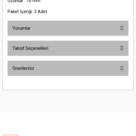
Uzunluk : 70 mm
Paket İçeriği: 3 Adet
Yorumlar
Taksit Seçenekleri
Bu ürüne ilk yorumu siz yapın!
Önerileriniz
Yorum Yaz
Bu ürünün fiyat bilgisi, resim, ürün açıklamalarında ve diğer konularda
yetersiz gördüğünüz noktaları öneri formunu kullanarak tarafımıza
iletebilirsiniz.
Görüş ve önerileriniz için teşekkür ederiz.
Ürün resmi kalitesiz, bozuk veya görüntülenemiyor.
Ürün açıklamasında eksik bilgiler bulunuyor.
Ürün bilgilerinde hatalar bulunuyor.