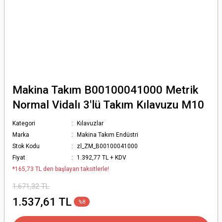
Makina Takım B00100041000 Metrik
Normal Vidalı 3'lü Takım Kılavuzu M10
Kategori
Kılavuzlar
Marka
Makina Takım Endüstri
Stok Kodu
zl_ZM_B00100041000
Fiyat
1.392,77 TL + KDV
*165,73 TL den başlayan taksitlerle!
1.671,32 TL
1.537,61 TL
%8