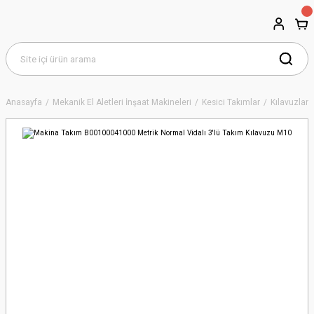
Anasayfa
Mekanik El Aletleri İnşaat Makineleri
Kesici Takımlar
Kılavuzlar