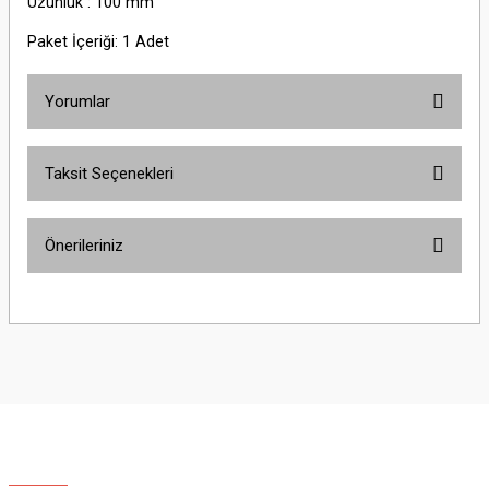
Uzunluk : 100 mm
Paket İçeriği: 1 Adet
Yorumlar
Taksit Seçenekleri
Bu ürüne ilk yorumu siz yapın!
Önerileriniz
Yorum Yaz
Bu ürünün fiyat bilgisi, resim, ürün açıklamalarında ve diğer konularda
yetersiz gördüğünüz noktaları öneri formunu kullanarak tarafımıza
iletebilirsiniz.
Görüş ve önerileriniz için teşekkür ederiz.
Ürün resmi kalitesiz, bozuk veya görüntülenemiyor.
Ürün açıklamasında eksik bilgiler bulunuyor.
Ürün bilgilerinde hatalar bulunuyor.