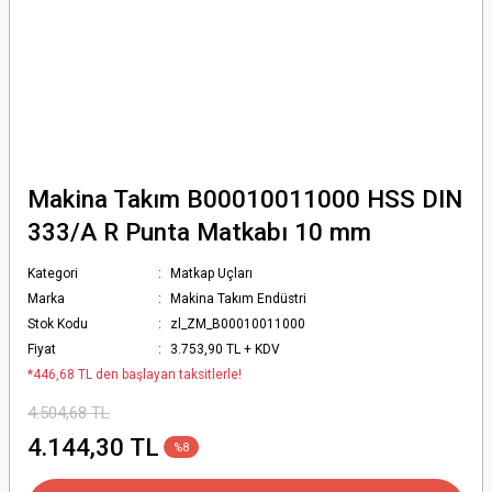
Makina Takım B00010011000 HSS DIN
333/A R Punta Matkabı 10 mm
Kategori
Matkap Uçları
Marka
Makina Takım Endüstri
Stok Kodu
zl_ZM_B00010011000
Fiyat
3.753,90 TL + KDV
*446,68 TL den başlayan taksitlerle!
4.504,68 TL
4.144,30 TL
%8