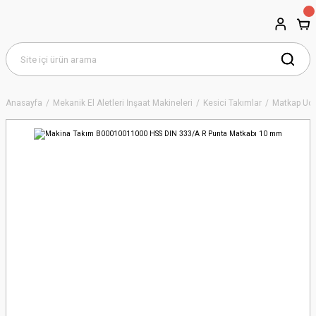
Anasayfa
Mekanik El Aletleri İnşaat Makineleri
Kesici Takımlar
Matkap Uçl