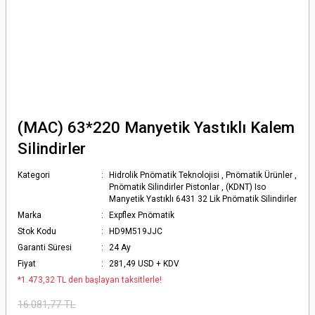
(MAC) 63*220 Manyetik Yastıklı Kalem
Silindirler
Kategori
Hidrolik Pnömatik Teknolojisi
,
Pnömatik Ürünler
,
Pnömatik Silindirler Pistonlar
,
(KDNT) Iso
Manyetik Yastıklı 6431 32 Lik Pnömatik Silindirler
Marka
Expflex Pnömatik
Stok Kodu
HD9M519JJC
Garanti Süresi
24 Ay
Fiyat
281,49 USD + KDV
*1.473,32 TL den başlayan taksitlerle!
16.081,77 TL