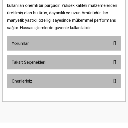
kullanılan önemli bir parçadır. Yüksek kaliteli malzemelerden
üretilmiş olan bu ürün, dayanıklı ve uzun ömürlüdür. Iso
manyetik yastıklı özelliği sayesinde mükemmel performans
sağlar. Hassas işlemlerde güvenle kullanılabilir.
Yorumlar
Taksit Seçenekleri
Bu ürüne ilk yorumu siz yapın!
Önerileriniz
Yorum Yaz
Bu ürünün fiyat bilgisi, resim, ürün açıklamalarında ve diğer konularda
yetersiz gördüğünüz noktaları öneri formunu kullanarak tarafımıza
iletebilirsiniz.
Görüş ve önerileriniz için teşekkür ederiz.
Ürün resmi kalitesiz, bozuk veya görüntülenemiyor.