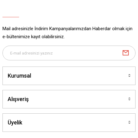
Ürün açıklamasında eksik bilgiler bulunuyor.
Ürün bilgilerinde hatalar bulunuyor.
Ürün fiyatı diğer sitelerden daha pahalı.
Mail adresinizle İndirim Kampanyalarımızdan Haberdar olmak için
Bu ürüne benzer farklı alternatifler olmalı.
e-bültenimize kayıt olabilirsiniz.
Gönder
Kurumsal
Alışveriş
Üyelik