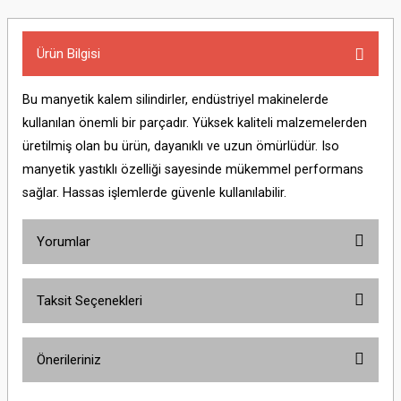
Elektrikli El Aletleri > Üfleme Makinesi
Ürün Bilgisi
Elektrikli El Aletleri > Zımpara Makinesi
Manyetik Matkaplar
Bu manyetik kalem silindirler, endüstriyel makinelerde
kullanılan önemli bir parçadır. Yüksek kaliteli malzemelerden
üretilmiş olan bu ürün, dayanıklı ve uzun ömürlüdür. Iso
manyetik yastıklı özelliği sayesinde mükemmel performans
sağlar. Hassas işlemlerde güvenle kullanılabilir.
Yorumlar
Taksit Seçenekleri
Bu ürüne ilk yorumu siz yapın!
Önerileriniz
Yorum Yaz