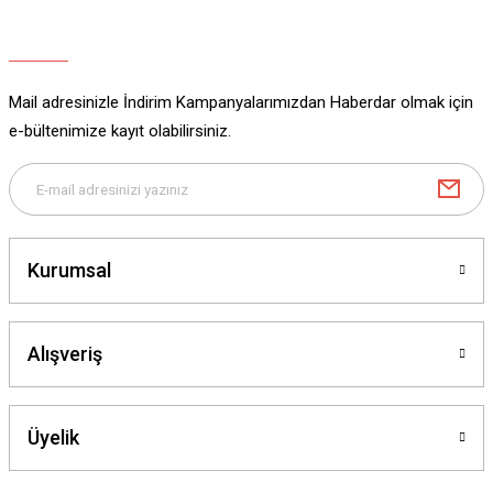
Ürün açıklamasında eksik bilgiler bulunuyor.
Ürün bilgilerinde hatalar bulunuyor.
Ürün fiyatı diğer sitelerden daha pahalı.
Mail adresinizle İndirim Kampanyalarımızdan Haberdar olmak için
Bu ürüne benzer farklı alternatifler olmalı.
e-bültenimize kayıt olabilirsiniz.
Gönder
Kurumsal
Alışveriş
Üyelik