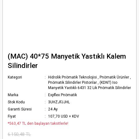
(MAC) 40*75 Manyetik Yastıklı Kalem
Silindirler
Kategori
Hidrolik Pnömatik Teknolojisi
,
Pnömatik Ürünler
,
Pnömatik Silindirler Pistonlar
,
(KDNT) Iso
Manyetik Yastıklı 6431 32 Lik Pnömatik Silindirler
Marka
Expflex Pnömatik
Stok Kodu
3UHZJFJJHL
Garanti Süresi
24 Ay
Fiyat
107,70 USD + KDV
*563,47 TL den başlayan taksitlerle!
6.150,48 TL