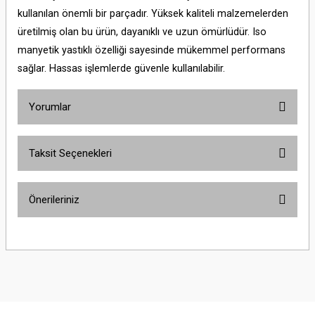
kullanılan önemli bir parçadır. Yüksek kaliteli malzemelerden
üretilmiş olan bu ürün, dayanıklı ve uzun ömürlüdür. Iso
manyetik yastıklı özelliği sayesinde mükemmel performans
sağlar. Hassas işlemlerde güvenle kullanılabilir.
Yorumlar
Taksit Seçenekleri
Bu ürüne ilk yorumu siz yapın!
Önerileriniz
Yorum Yaz
Bu ürünün fiyat bilgisi, resim, ürün açıklamalarında ve diğer konularda
yetersiz gördüğünüz noktaları öneri formunu kullanarak tarafımıza
iletebilirsiniz.
Görüş ve önerileriniz için teşekkür ederiz.
Ürün resmi kalitesiz, bozuk veya görüntülenemiyor.