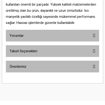
kullanılan önemli bir parçadır. Yüksek kaliteli malzemelerden
üretilmiş olan bu ürün, dayanıklı ve uzun ömürlüdür. Iso
manyetik yastıklı özelliği sayesinde mükemmel performans
sağlar. Hassas işlemlerde güvenle kullanılabilir.
Yorumlar
Taksit Seçenekleri
Bu ürüne ilk yorumu siz yapın!
Önerileriniz
Yorum Yaz
Bu ürünün fiyat bilgisi, resim, ürün açıklamalarında ve diğer konularda
yetersiz gördüğünüz noktaları öneri formunu kullanarak tarafımıza
iletebilirsiniz.
Görüş ve önerileriniz için teşekkür ederiz.
Ürün resmi kalitesiz, bozuk veya görüntülenemiyor.