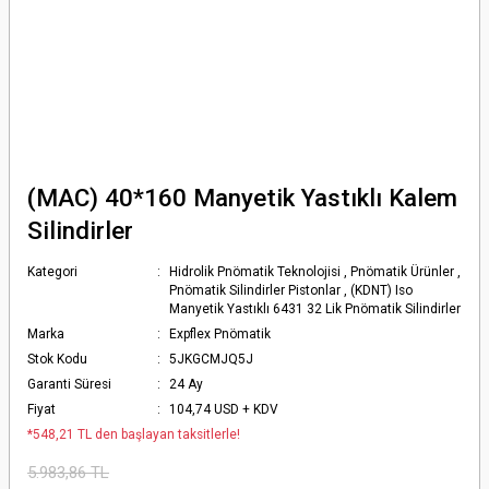
(MAC) 40*160 Manyetik Yastıklı Kalem
Silindirler
Kategori
Hidrolik Pnömatik Teknolojisi
,
Pnömatik Ürünler
,
Pnömatik Silindirler Pistonlar
,
(KDNT) Iso
Manyetik Yastıklı 6431 32 Lik Pnömatik Silindirler
Marka
Expflex Pnömatik
Stok Kodu
5JKGCMJQ5J
Garanti Süresi
24 Ay
Fiyat
104,74 USD + KDV
*548,21 TL den başlayan taksitlerle!
5.983,86 TL