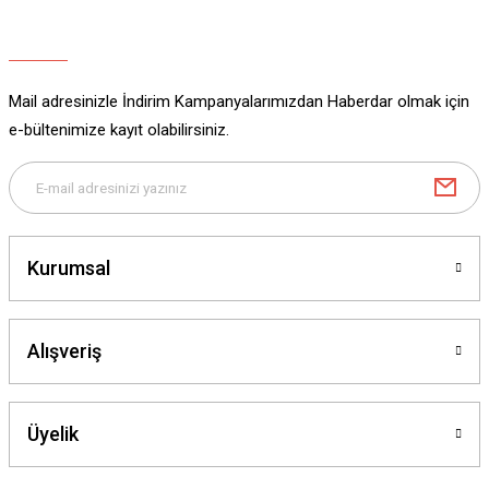
Ürün açıklamasında eksik bilgiler bulunuyor.
Ürün bilgilerinde hatalar bulunuyor.
Ürün fiyatı diğer sitelerden daha pahalı.
Mail adresinizle İndirim Kampanyalarımızdan Haberdar olmak için
Bu ürüne benzer farklı alternatifler olmalı.
e-bültenimize kayıt olabilirsiniz.
Gönder
Kurumsal
Alışveriş
Üyelik