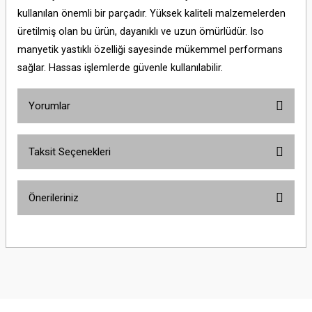
kullanılan önemli bir parçadır. Yüksek kaliteli malzemelerden
üretilmiş olan bu ürün, dayanıklı ve uzun ömürlüdür. Iso
manyetik yastıklı özelliği sayesinde mükemmel performans
sağlar. Hassas işlemlerde güvenle kullanılabilir.
Yorumlar
Taksit Seçenekleri
Bu ürüne ilk yorumu siz yapın!
Önerileriniz
Yorum Yaz
Bu ürünün fiyat bilgisi, resim, ürün açıklamalarında ve diğer konularda
yetersiz gördüğünüz noktaları öneri formunu kullanarak tarafımıza
iletebilirsiniz.
Görüş ve önerileriniz için teşekkür ederiz.
Ürün resmi kalitesiz, bozuk veya görüntülenemiyor.