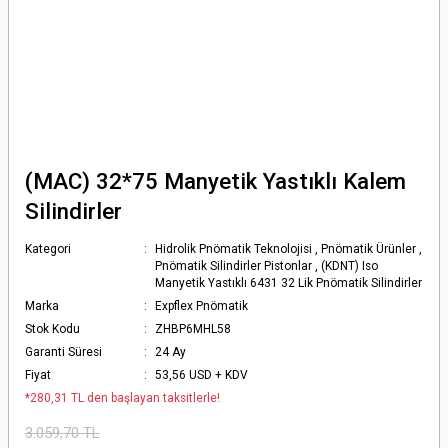
(MAC) 32*75 Manyetik Yastıklı Kalem
Silindirler
Kategori
Hidrolik Pnömatik Teknolojisi
,
Pnömatik Ürünler
,
Pnömatik Silindirler Pistonlar
,
(KDNT) Iso
Manyetik Yastıklı 6431 32 Lik Pnömatik Silindirler
Marka
Expflex Pnömatik
Stok Kodu
ZHBP6MHL58
Garanti Süresi
24 Ay
Fiyat
53,56 USD + KDV
*280,31 TL den başlayan taksitlerle!
3.059,70 TL