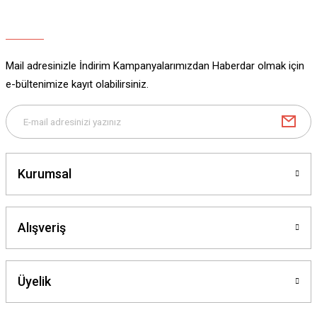
Ürün açıklamasında eksik bilgiler bulunuyor.
Ürün bilgilerinde hatalar bulunuyor.
Ürün fiyatı diğer sitelerden daha pahalı.
Mail adresinizle İndirim Kampanyalarımızdan Haberdar olmak için
Bu ürüne benzer farklı alternatifler olmalı.
e-bültenimize kayıt olabilirsiniz.
Gönder
Kurumsal
Alışveriş
Üyelik