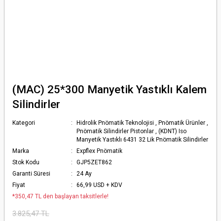
(MAC) 25*300 Manyetik Yastıklı Kalem
Silindirler
Kategori
Hidrolik Pnömatik Teknolojisi
,
Pnömatik Ürünler
,
Pnömatik Silindirler Pistonlar
,
(KDNT) Iso
Manyetik Yastıklı 6431 32 Lik Pnömatik Silindirler
Marka
Expflex Pnömatik
Stok Kodu
GJP5ZET862
Garanti Süresi
24 Ay
Fiyat
66,99 USD + KDV
*350,47 TL den başlayan taksitlerle!
3.825,47 TL