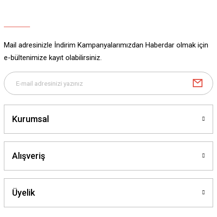
Ürün açıklamasında eksik bilgiler bulunuyor.
Ürün bilgilerinde hatalar bulunuyor.
Ürün fiyatı diğer sitelerden daha pahalı.
Mail adresinizle İndirim Kampanyalarımızdan Haberdar olmak için
Bu ürüne benzer farklı alternatifler olmalı.
e-bültenimize kayıt olabilirsiniz.
Gönder
Kurumsal
Alışveriş
Üyelik