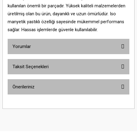
kullanılan önemli bir parçadır. Yüksek kaliteli malzemelerden
üretilmiş olan bu ürün, dayanıklı ve uzun ömürlüdür. Iso
manyetik yastıklı özelliği sayesinde mükemmel performans
sağlar. Hassas işlemlerde güvenle kullanılabilir.
Yorumlar
Taksit Seçenekleri
Bu ürüne ilk yorumu siz yapın!
Önerileriniz
Yorum Yaz
Bu ürünün fiyat bilgisi, resim, ürün açıklamalarında ve diğer konularda
yetersiz gördüğünüz noktaları öneri formunu kullanarak tarafımıza
iletebilirsiniz.
Görüş ve önerileriniz için teşekkür ederiz.
Ürün resmi kalitesiz, bozuk veya görüntülenemiyor.