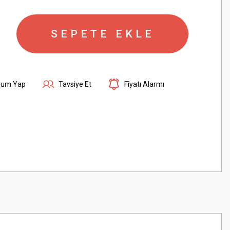
SEPETE EKLE
rum Yap
Tavsiye Et
Fiyatı Alarmı