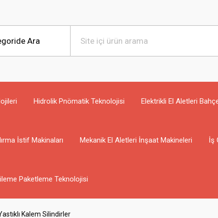
jileri
Hidrolik Pnömatik Teknolojisi
Elektrikli El Aletleri Bahç
ırma İstif Makinaları
Mekanik El Aletleri İnşaat Makineleri
İş 
ileme Paketleme Teknolojisi
tıklı Kalem Silindirler