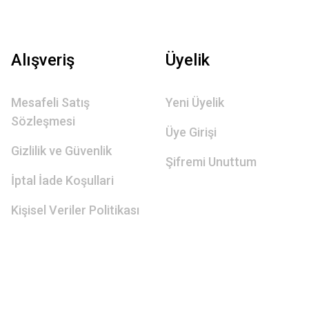
Alışveriş
Üyelik
Mesafeli Satış
Yeni Üyelik
Sözleşmesi
Üye Girişi
Gizlilik ve Güvenlik
Şifremi Unuttum
İptal İade Koşullari
Kişisel Veriler Politikası