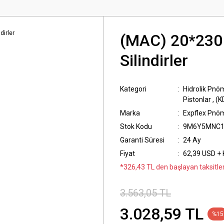
(MAC) 20*230 
Silindirler
Kategori
Hidrolik Pnöm
Pistonlar
,
(K
Marka
Expflex Pnö
Stok Kodu
9M6Y5MNC
Garanti Süresi
24 Ay
Fiyat
62,39 USD +
*326,43 TL den başlayan taksitler
3.563,05 TL
3.028,59 TL
%15