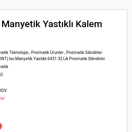
Manyetik Yastıklı Kalem
atik Teknolojisi
,
Pnömatik Ürünler
,
Pnömatik Silindirler
DNT) Iso Manyetik Yastıklı 6431 32 Lik Pnömatik Silindirler
matik
1G
 KDV
le!