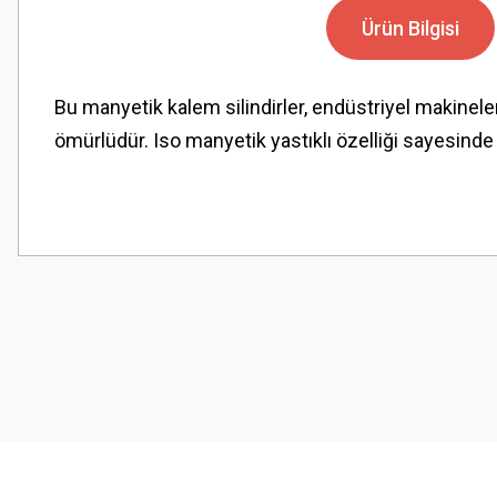
Ürün Bilgisi
Bu manyetik kalem silindirler, endüstriyel makinele
ömürlüdür. Iso manyetik yastıklı özelliği sayesind
Bu ürünün fiyat bilgisi, resim, ürün açıklamalarında ve diğer konularda
Görüş ve önerileriniz için teşekkür ederiz.
Ürün resmi kalitesiz, bozuk veya görüntülenemiyor.
Ürün açıklamasında eksik bilgiler bulunuyor.
Ürün bilgilerinde hatalar bulunuyor.
Ürün fiyatı diğer sitelerden daha pahalı.
Bu ürüne benzer farklı alternatifler olmalı.