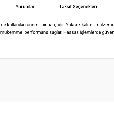
Yorumlar
Taksit Seçenekleri
rde kullanılan önemli bir parçadır. Yüksek kaliteli malzeme
e mükemmel performans sağlar. Hassas işlemlerde güvenle 
 yetersiz gördüğünüz noktaları öneri formunu kullanarak tarafımıza iletebilirsini
Bu ürüne ilk yorumu siz yapın!
Yorum Yaz