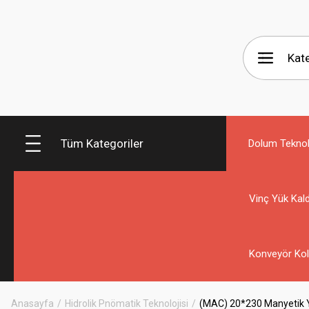
Tüm Kategoriler
Dolum Teknolo
Vinç Yük Kald
Konveyör Kol
Anasayfa
Hidrolik Pnömatik Teknolojisi
(MAC) 20*230 Manyetik Yas