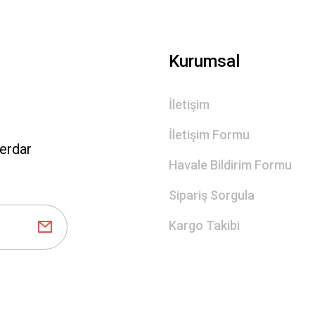
Gönder
Kurumsal
İletişim
İletişim Formu
erdar
Havale Bildirim Formu
Sipariş Sorgula
Kargo Takibi