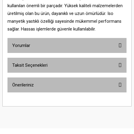
kullanılan önemli bir parçadır. Yüksek kaliteli malzemelerden
üretilmiş olan bu ürün, dayanıklı ve uzun ömürlüdür. Iso
manyetik yastıklı özelliği sayesinde mükemmel performans
sağlar. Hassas işlemlerde güvenle kullanılabilir.
Yorumlar
Taksit Seçenekleri
Bu ürüne ilk yorumu siz yapın!
Önerileriniz
Yorum Yaz
Bu ürünün fiyat bilgisi, resim, ürün açıklamalarında ve diğer konularda
yetersiz gördüğünüz noktaları öneri formunu kullanarak tarafımıza
iletebilirsiniz.
Görüş ve önerileriniz için teşekkür ederiz.
Ürün resmi kalitesiz, bozuk veya görüntülenemiyor.