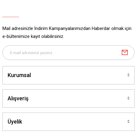
Ürün açıklamasında eksik bilgiler bulunuyor.
Ürün bilgilerinde hatalar bulunuyor.
Ürün fiyatı diğer sitelerden daha pahalı.
Mail adresinizle İndirim Kampanyalarımızdan Haberdar olmak için
Bu ürüne benzer farklı alternatifler olmalı.
e-bültenimize kayıt olabilirsiniz.
Gönder
Kurumsal
Alışveriş
Üyelik