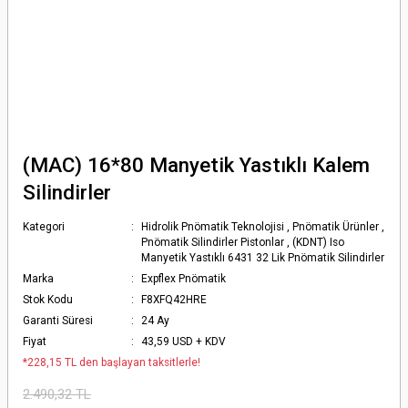
(MAC) 16*80 Manyetik Yastıklı Kalem
Silindirler
Kategori
Hidrolik Pnömatik Teknolojisi
,
Pnömatik Ürünler
,
Pnömatik Silindirler Pistonlar
,
(KDNT) Iso
Manyetik Yastıklı 6431 32 Lik Pnömatik Silindirler
Marka
Expflex Pnömatik
Stok Kodu
F8XFQ42HRE
Garanti Süresi
24 Ay
Fiyat
43,59 USD + KDV
*228,15 TL den başlayan taksitlerle!
2.490,32 TL