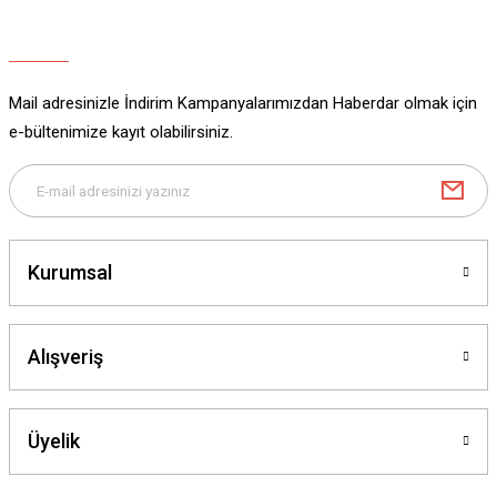
Ürün açıklamasında eksik bilgiler bulunuyor.
Ürün bilgilerinde hatalar bulunuyor.
Ürün fiyatı diğer sitelerden daha pahalı.
Mail adresinizle İndirim Kampanyalarımızdan Haberdar olmak için
Bu ürüne benzer farklı alternatifler olmalı.
e-bültenimize kayıt olabilirsiniz.
Gönder
Kurumsal
Alışveriş
Üyelik