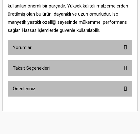
kullanılan önemli bir parçadır. Yüksek kaliteli malzemelerden
üretilmiş olan bu ürün, dayanıklı ve uzun ömürlüdür. Iso
manyetik yastıklı özelliği sayesinde mükemmel performans
sağlar. Hassas işlemlerde güvenle kullanılabilir.
Yorumlar
Taksit Seçenekleri
Bu ürüne ilk yorumu siz yapın!
Önerileriniz
Yorum Yaz
Bu ürünün fiyat bilgisi, resim, ürün açıklamalarında ve diğer konularda
yetersiz gördüğünüz noktaları öneri formunu kullanarak tarafımıza
iletebilirsiniz.
Görüş ve önerileriniz için teşekkür ederiz.
Ürün resmi kalitesiz, bozuk veya görüntülenemiyor.