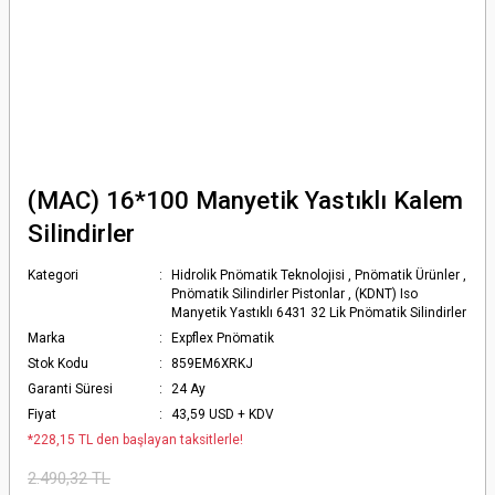
(MAC) 16*100 Manyetik Yastıklı Kalem
Silindirler
Kategori
Hidrolik Pnömatik Teknolojisi
,
Pnömatik Ürünler
,
Pnömatik Silindirler Pistonlar
,
(KDNT) Iso
Manyetik Yastıklı 6431 32 Lik Pnömatik Silindirler
Marka
Expflex Pnömatik
Stok Kodu
859EM6XRKJ
Garanti Süresi
24 Ay
Fiyat
43,59 USD + KDV
*228,15 TL den başlayan taksitlerle!
2.490,32 TL