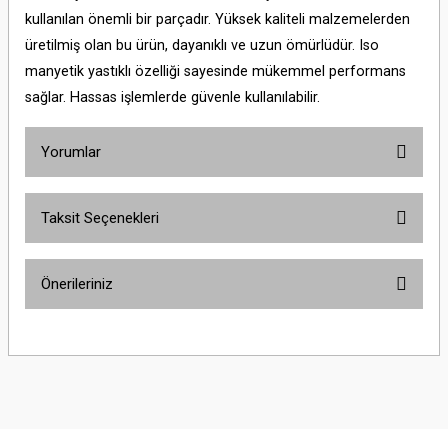
kullanılan önemli bir parçadır. Yüksek kaliteli malzemelerden
üretilmiş olan bu ürün, dayanıklı ve uzun ömürlüdür. Iso
manyetik yastıklı özelliği sayesinde mükemmel performans
sağlar. Hassas işlemlerde güvenle kullanılabilir.
Yorumlar
Taksit Seçenekleri
Bu ürüne ilk yorumu siz yapın!
Önerileriniz
Yorum Yaz
Bu ürünün fiyat bilgisi, resim, ürün açıklamalarında ve diğer konularda
yetersiz gördüğünüz noktaları öneri formunu kullanarak tarafımıza
iletebilirsiniz.
Görüş ve önerileriniz için teşekkür ederiz.
Ürün resmi kalitesiz, bozuk veya görüntülenemiyor.