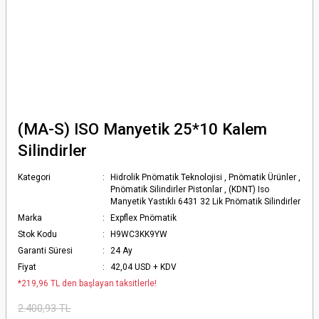
(MA-S) ISO Manyetik 25*10 Kalem
Silindirler
Kategori
Hidrolik Pnömatik Teknolojisi
,
Pnömatik Ürünler
,
Pnömatik Silindirler Pistonlar
,
(KDNT) Iso
Manyetik Yastıklı 6431 32 Lik Pnömatik Silindirler
Marka
Expflex Pnömatik
Stok Kodu
H9WC3KK9YW
Garanti Süresi
24 Ay
Fiyat
42,04 USD + KDV
*219,96 TL den başlayan taksitlerle!
2.400,93 TL