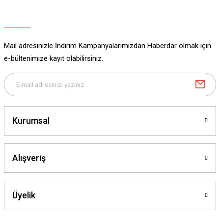
Ürün açıklamasında eksik bilgiler bulunuyor.
Ürün bilgilerinde hatalar bulunuyor.
Ürün fiyatı diğer sitelerden daha pahalı.
Mail adresinizle İndirim Kampanyalarımızdan Haberdar olmak için
Bu ürüne benzer farklı alternatifler olmalı.
e-bültenimize kayıt olabilirsiniz.
Gönder
Kurumsal
Alışveriş
Üyelik