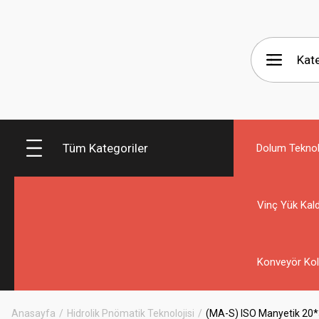
Tüm Kategoriler
Dolum Teknolo
Vinç Yük Kald
Konveyör Kol
Anasayfa
Hidrolik Pnömatik Teknolojisi
(MA-S) ISO Manyetik 20*3