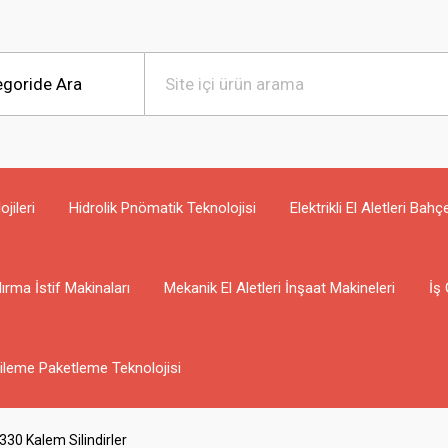
jileri
Hidrolik Pnömatik Teknolojisi
Elektrikli El Aletleri Bahç
ırma İstif Makinaları
Mekanik El Aletleri İnşaat Makineleri
İş 
ileme Paketleme Teknolojisi
30 Kalem Silindirler