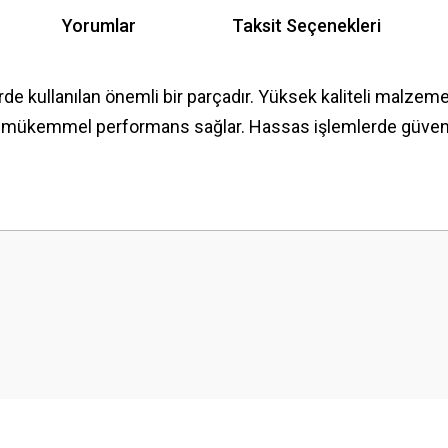
Yorumlar
Taksit Seçenekleri
rde kullanılan önemli bir parçadır. Yüksek kaliteli malzeme
e mükemmel performans sağlar. Hassas işlemlerde güvenle 
 yetersiz gördüğünüz noktaları öneri formunu kullanarak tarafımıza iletebilirsini
Bu ürüne ilk yorumu siz yapın!
Yorum Yaz