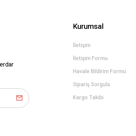
Gönder
Kurumsal
İletişim
İletişim Formu
erdar
Havale Bildirim Formu
Sipariş Sorgula
Kargo Takibi