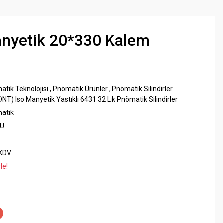
nyetik 20*330 Kalem
atik Teknolojisi
,
Pnömatik Ürünler
,
Pnömatik Silindirler
DNT) Iso Manyetik Yastıklı 6431 32 Lik Pnömatik Silindirler
matik
U
 KDV
le!