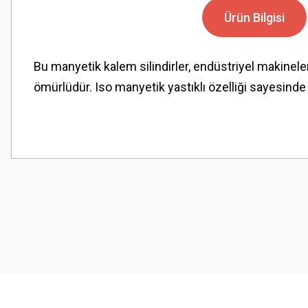
Ürün Bilgisi
Bu manyetik kalem silindirler, endüstriyel makinele
ömürlüdür. Iso manyetik yastıklı özelliği sayesind
Bu ürünün fiyat bilgisi, resim, ürün açıklamalarında ve diğer konularda
Görüş ve önerileriniz için teşekkür ederiz.
Ürün resmi kalitesiz, bozuk veya görüntülenemiyor.
Ürün açıklamasında eksik bilgiler bulunuyor.
Ürün bilgilerinde hatalar bulunuyor.
Ürün fiyatı diğer sitelerden daha pahalı.
Bu ürüne benzer farklı alternatifler olmalı.