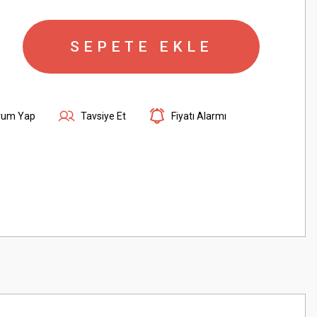
SEPETE EKLE
rum Yap
Tavsiye Et
Fiyatı Alarmı