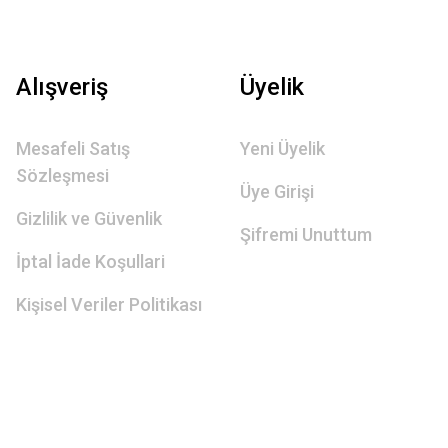
Alışveriş
Üyelik
Mesafeli Satış
Yeni Üyelik
Sözleşmesi
Üye Girişi
Gizlilik ve Güvenlik
Şifremi Unuttum
İptal İade Koşullari
Kişisel Veriler Politikası