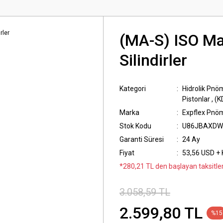
(MA-S) ISO Ma
Silindirler
Kategori
Hidrolik Pnöm
Pistonlar
,
(K
Marka
Expflex Pnö
Stok Kodu
U86JBAXDW
Garanti Süresi
24 Ay
Fiyat
53,56 USD +
*280,21 TL den başlayan taksitler
3.058,59 TL
2.599,80 TL
%15