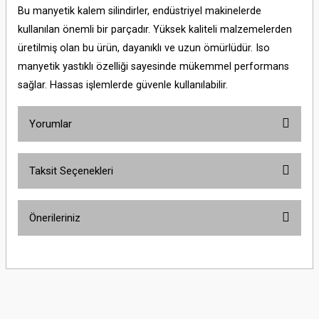
Bu manyetik kalem silindirler, endüstriyel makinelerde
kullanılan önemli bir parçadır. Yüksek kaliteli malzemelerden
üretilmiş olan bu ürün, dayanıklı ve uzun ömürlüdür. Iso
manyetik yastıklı özelliği sayesinde mükemmel performans
sağlar. Hassas işlemlerde güvenle kullanılabilir.
Yorumlar
Taksit Seçenekleri
Bu ürüne ilk yorumu siz yapın!
Önerileriniz
Yorum Yaz
Bu ürünün fiyat bilgisi, resim, ürün açıklamalarında ve diğer konularda
yetersiz gördüğünüz noktaları öneri formunu kullanarak tarafımıza
iletebilirsiniz.
Görüş ve önerileriniz için teşekkür ederiz.