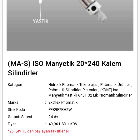
(MA-S) ISO Manyetik 20*240 Kalem
Silindirler
Kategori
Hidrolik Pnömatik Teknolojisi
,
Pnömatik Ürünler
,
Pnömatik Silindirler Pistonlar
,
(KDNT) Iso
Manyetik Yastıklı 6431 32 Lik Pnömatik Silindirler
Marka
Expflex Pnömatik
Stok Kodu
PEK9F7RH2W
Garanti Süresi
24 Ay
Fiyat
49,96 USD + KDV
*261,49 TL den başlayan taksitlerle!