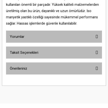
kullanılan önemli bir parçadır. Yüksek kaliteli malzemelerden
üretilmiş olan bu ürün, dayanıklı ve uzun ömürlüdür. Iso
manyetik yastıklı özelliği sayesinde mükemmel performans
sağlar. Hassas işlemlerde güvenle kullanılabilir.
Yorumlar
Taksit Seçenekleri
Bu ürüne ilk yorumu siz yapın!
Önerileriniz
Yorum Yaz
Bu ürünün fiyat bilgisi, resim, ürün açıklamalarında ve diğer konularda
yetersiz gördüğünüz noktaları öneri formunu kullanarak tarafımıza
iletebilirsiniz.
Görüş ve önerileriniz için teşekkür ederiz.
Ürün resmi kalitesiz, bozuk veya görüntülenemiyor.