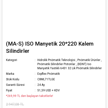
(MA-S) ISO Manyetik 20*220 Kalem
Silindirler
Kategori
Hidrolik Pnömatik Teknolojisi
,
Pnömatik Ürünler
,
Pnömatik Silindirler Pistonlar
,
(KDNT) Iso
Manyetik Yastıklı 6431 32 Lik Pnömatik Silindirler
Marka
Expflex Pnömatik
Stok Kodu
C8ML71TLGE
Garanti Süresi
24 Ay
Fiyat
51,59 USD + KDV
*269,99 TL den başlayan taksitlerle!
2.947,08 TL