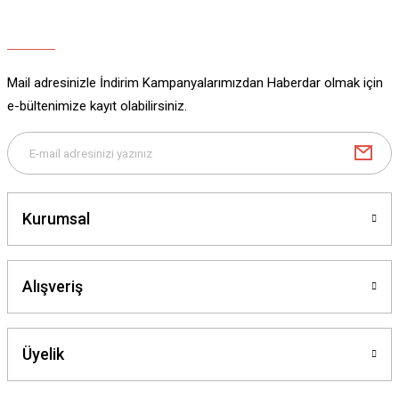
Ürün açıklamasında eksik bilgiler bulunuyor.
Ürün bilgilerinde hatalar bulunuyor.
Ürün fiyatı diğer sitelerden daha pahalı.
Mail adresinizle İndirim Kampanyalarımızdan Haberdar olmak için
Bu ürüne benzer farklı alternatifler olmalı.
e-bültenimize kayıt olabilirsiniz.
Gönder
Kurumsal
Alışveriş
Üyelik