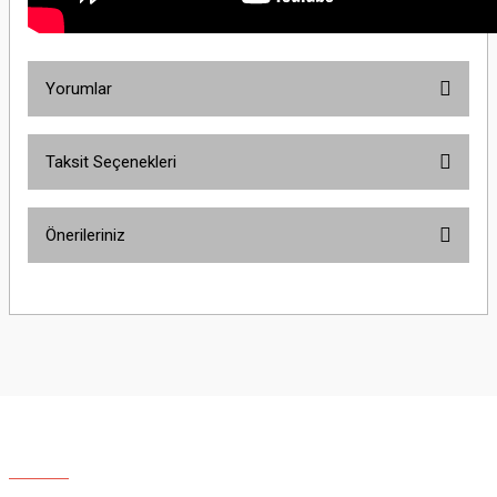
Yorumlar
Taksit Seçenekleri
Bu ürüne ilk yorumu siz yapın!
Önerileriniz
Yorum Yaz
Bu ürünün fiyat bilgisi, resim, ürün açıklamalarında ve diğer konularda
yetersiz gördüğünüz noktaları öneri formunu kullanarak tarafımıza
iletebilirsiniz.
Görüş ve önerileriniz için teşekkür ederiz.
Ürün resmi kalitesiz, bozuk veya görüntülenemiyor.
Ürün açıklamasında eksik bilgiler bulunuyor.
Ürün bilgilerinde hatalar bulunuyor.