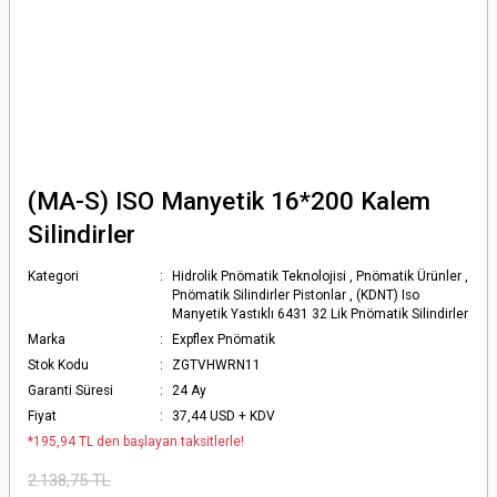
(MA-S) ISO Manyetik 16*200 Kalem
Silindirler
Kategori
Hidrolik Pnömatik Teknolojisi
,
Pnömatik Ürünler
,
Pnömatik Silindirler Pistonlar
,
(KDNT) Iso
Manyetik Yastıklı 6431 32 Lik Pnömatik Silindirler
Marka
Expflex Pnömatik
Stok Kodu
ZGTVHWRN11
Garanti Süresi
24 Ay
Fiyat
37,44 USD + KDV
*195,94 TL den başlayan taksitlerle!
2.138,75 TL