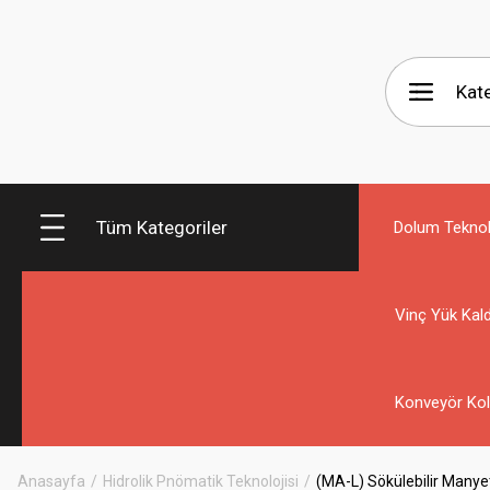
Tüm Kategoriler
Dolum Teknolo
Vinç Yük Kald
Konveyör Kol
Anasayfa
Hidrolik Pnömatik Teknolojisi
(MA-L) Sökülebilir Manyet