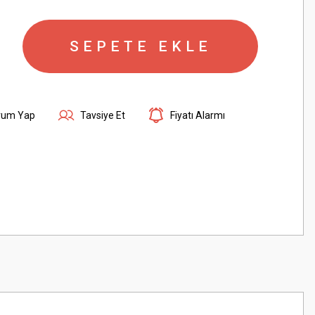
SEPETE EKLE
rum Yap
Tavsiye Et
Fiyatı Alarmı