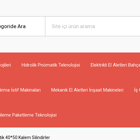
jileri
Hidrolik Pnömatik Teknolojisi
Elektrikli El Aletleri Bahç
ırma İstif Makinaları
Mekanik El Aletleri İnşaat Makineleri
İş 
ileme Paketleme Teknolojisi
ik 40*50 Kalem Silindirler