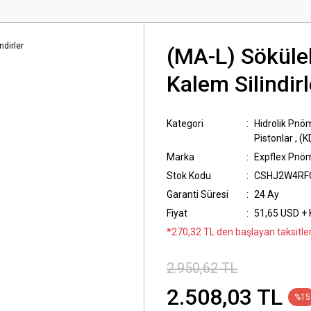
(MA-L) Söküle
Kalem Silindirl
Kategori
Hidrolik Pnöm
Pistonlar
,
(K
Marka
Expflex Pnö
Stok Kodu
CSHJ2W4RF
Garanti Süresi
24 Ay
Fiyat
51,65 USD +
*270,32 TL den başlayan taksitler
2.950,62 TL
2.508,03 TL
%15