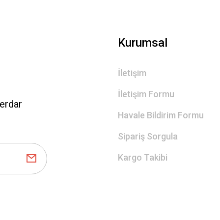
Gönder
Kurumsal
İletişim
İletişim Formu
erdar
Havale Bildirim Formu
Sipariş Sorgula
Kargo Takibi