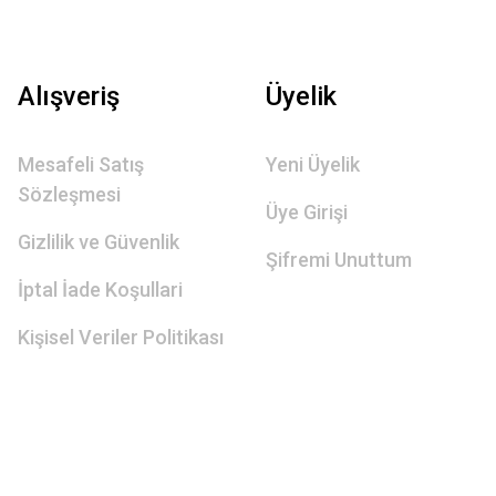
Alışveriş
Üyelik
Mesafeli Satış
Yeni Üyelik
Sözleşmesi
Üye Girişi
Gizlilik ve Güvenlik
Şifremi Unuttum
İptal İade Koşullari
Kişisel Veriler Politikası