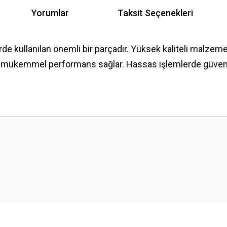
Yorumlar
Taksit Seçenekleri
rde kullanılan önemli bir parçadır. Yüksek kaliteli malzeme
e mükemmel performans sağlar. Hassas işlemlerde güvenle 
 yetersiz gördüğünüz noktaları öneri formunu kullanarak tarafımıza iletebilirsini
Bu ürüne ilk yorumu siz yapın!
Yorum Yaz