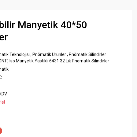
bilir Manyetik 40*50
er
atik Teknolojisi
,
Pnömatik Ürünler
,
Pnömatik Silindirler
DNT) Iso Manyetik Yastıklı 6431 32 Lik Pnömatik Silindirler
matik
C
 KDV
le!