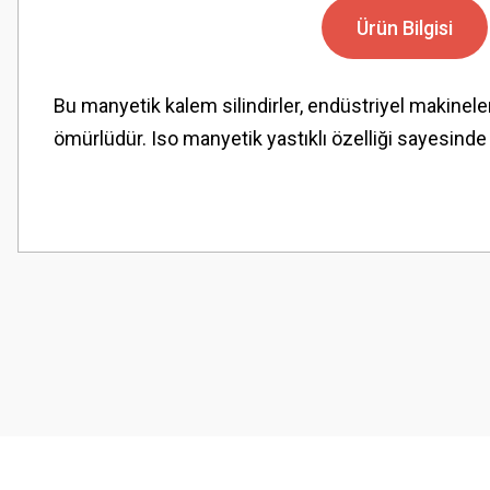
Ürün Bilgisi
Bu manyetik kalem silindirler, endüstriyel makinele
ömürlüdür. Iso manyetik yastıklı özelliği sayesind
Bu ürünün fiyat bilgisi, resim, ürün açıklamalarında ve diğer konularda
Görüş ve önerileriniz için teşekkür ederiz.
Ürün resmi kalitesiz, bozuk veya görüntülenemiyor.
Ürün açıklamasında eksik bilgiler bulunuyor.
Ürün bilgilerinde hatalar bulunuyor.
Ürün fiyatı diğer sitelerden daha pahalı.
Bu ürüne benzer farklı alternatifler olmalı.