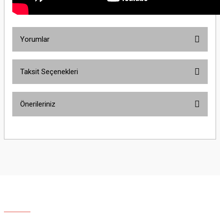
Yorumlar
Taksit Seçenekleri
Bu ürüne ilk yorumu siz yapın!
Önerileriniz
Yorum Yaz
Bu ürünün fiyat bilgisi, resim, ürün açıklamalarında ve diğer konularda
yetersiz gördüğünüz noktaları öneri formunu kullanarak tarafımıza
iletebilirsiniz.
Görüş ve önerileriniz için teşekkür ederiz.
Ürün resmi kalitesiz, bozuk veya görüntülenemiyor.
Ürün açıklamasında eksik bilgiler bulunuyor.
Ürün bilgilerinde hatalar bulunuyor.