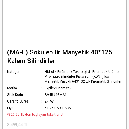
(MA-L) Sökülebilir Manyetik 40*125
Kalem Silindirler
Kategori
Hidrolik Pnömatik Teknolojisi
,
Pnömatik Ürünler
,
Pnömatik Silindirler Pistonlar
,
(KDNT) Iso
Manyetik Yastıklı 6431 32 Lik Pnömatik Silindirler
Marka
Expflex Pnömatik
Stok Kodu
B94RJ4GMA1
Garanti Süresi
24 Ay
Fiyat
61,25 USD + KDV
*320,60 TL den başlayan taksitlerle!
3.499,44 TL