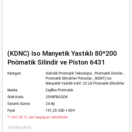
(KDNC) Iso Manyetik Yastıklı 80*200
Pnömatik Silindir ve Piston 6431
Kategori
Hidrolik Pnömatik Teknolojisi
,
Pnömatik Ürünler
,
Pnömatik Silindirler Pistonlar
,
(KDNT) Iso
Manyetik Yastıklı 6431 32 Lik Pnömatik Silindirler
Marka
Expflex Pnömatik
Stok Kodu
25H8FBGQDK
Garanti Süresi
24 Ay
Fiyat
191,25 USD + KDV
*1.001,00 TL den başlayan taksitlerle!
10.926,24 TL