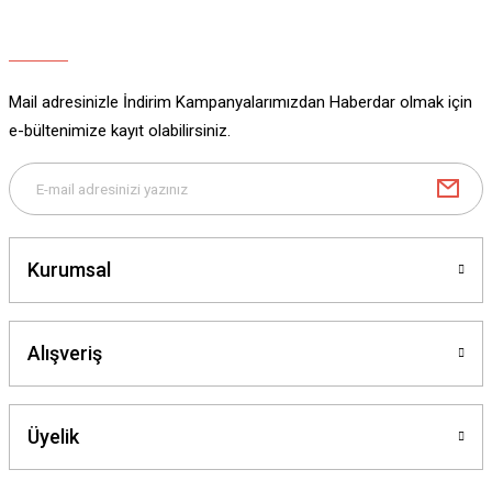
Ürün açıklamasında eksik bilgiler bulunuyor.
Ürün bilgilerinde hatalar bulunuyor.
Ürün fiyatı diğer sitelerden daha pahalı.
Mail adresinizle İndirim Kampanyalarımızdan Haberdar olmak için
Bu ürüne benzer farklı alternatifler olmalı.
e-bültenimize kayıt olabilirsiniz.
Gönder
Kurumsal
Alışveriş
Üyelik