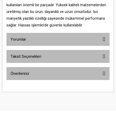
kullanılan önemli bir parçadır. Yüksek kaliteli malzemelerden
üretilmiş olan bu ürün, dayanıklı ve uzun ömürlüdür. Iso
manyetik yastıklı özelliği sayesinde mükemmel performans
sağlar. Hassas işlemlerde güvenle kullanılabilir.
Yorumlar
Taksit Seçenekleri
Bu ürüne ilk yorumu siz yapın!
Önerileriniz
Yorum Yaz
Bu ürünün fiyat bilgisi, resim, ürün açıklamalarında ve diğer konularda
yetersiz gördüğünüz noktaları öneri formunu kullanarak tarafımıza
iletebilirsiniz.
Görüş ve önerileriniz için teşekkür ederiz.
Ürün resmi kalitesiz, bozuk veya görüntülenemiyor.