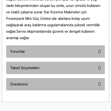
tankı bileşenlerinden oluşan bu ünite, uzun ömürlü kullanım
ve stabil çalışma sunar. Kar Küreme Makineleri için
Powerpack Mini Güç Ünitesi dar alanlara kolay uyum
sağlayarak araç kaldırma uygulamalarında yüksek verimlilik
sağlar.Servis ekipmanlarında güvenli ve dengeli kullanım
avantajı sağlar.
Yorumlar
Taksit Seçenekleri
Bu ürüne ilk yorumu siz yapın!
Önerileriniz
Yorum Yaz
Bu ürünün fiyat bilgisi, resim, ürün açıklamalarında ve diğer konularda
yetersiz gördüğünüz noktaları öneri formunu kullanarak tarafımıza
iletebilirsiniz.
Görüş ve önerileriniz için teşekkür ederiz.