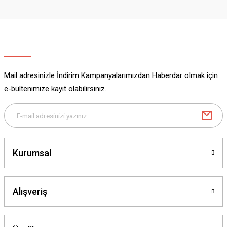
Ürün resmi kalitesiz, bozuk veya görüntülenemiyor.
Ürün açıklamasında eksik bilgiler bulunuyor.
Ürün bilgilerinde hatalar bulunuyor.
Ürün fiyatı diğer sitelerden daha pahalı.
Mail adresinizle İndirim Kampanyalarımızdan Haberdar olmak için
Bu ürüne benzer farklı alternatifler olmalı.
e-bültenimize kayıt olabilirsiniz.
Gönder
Kurumsal
Alışveriş