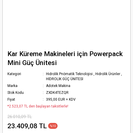
Kar Küreme Makineleri için Powerpack
Mini Güç Ünitesi
Kategori
Hidrolik Pnömatik Teknolojisi
,
Hidrolik Ürünler
,
HİDROLİK GÜÇ ÜNİTESİ
Marka
Adotek Makina
Stok Kodu
ZXDK4TEZQR
Fiyat
395,00 EUR + KDV
*2.523,07 TL den başlayan taksitlerle!
26.010,09 TL
23.409,08 TL
%10