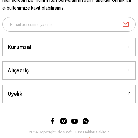
Mail adresinizle İndirim Kampanyalarımızdan Haberdar olmak için
Bu ürüne benzer farklı alternatifler olmalı.
e-bültenimize kayıt olabilirsiniz.
Gönder
Kurumsal
Alışveriş
Üyelik
2024 Copyright IdeaSoft - Tüm Hakları Saklıdır.