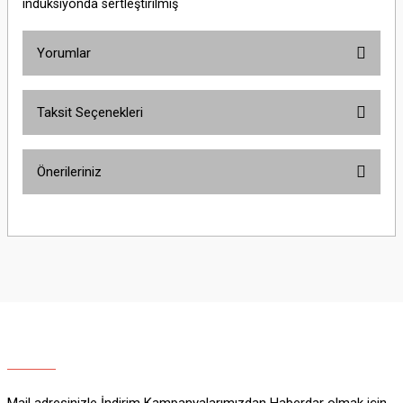
indüksiyonda sertleştirilmiş
Yorumlar
Taksit Seçenekleri
Bu ürüne ilk yorumu siz yapın!
Önerileriniz
Yorum Yaz
Bu ürünün fiyat bilgisi, resim, ürün açıklamalarında ve diğer konularda
yetersiz gördüğünüz noktaları öneri formunu kullanarak tarafımıza
iletebilirsiniz.
Görüş ve önerileriniz için teşekkür ederiz.
Ürün resmi kalitesiz, bozuk veya görüntülenemiyor.
Ürün açıklamasında eksik bilgiler bulunuyor.
Ürün bilgilerinde hatalar bulunuyor.
Ürün fiyatı diğer sitelerden daha pahalı.