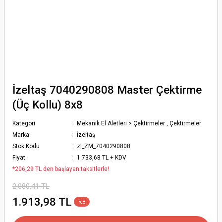
İzeltaş 7040290808 Master Çektirme
(Üç Kollu) 8x8
Kategori
Mekanik El Aletleri > Çektirmeler
,
Çektirmeler
Marka
İzeltaş
Stok Kodu
zl_ZM_7040290808
Fiyat
1.733,68 TL + KDV
*206,29 TL den başlayan taksitlerle!
2.080,41 TL
1.913,98 TL
%8