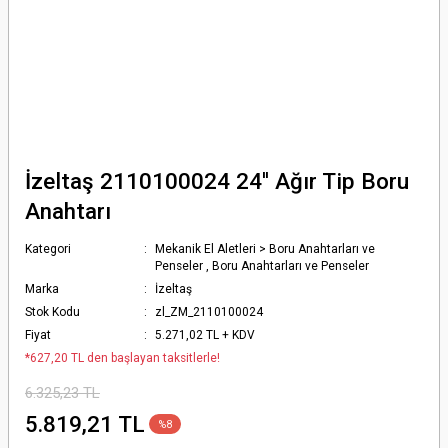
İzeltaş 2110100024 24'' Ağır Tip Boru
Anahtarı
Kategori
Mekanik El Aletleri > Boru Anahtarları ve
Penseler
,
Boru Anahtarları ve Penseler
Marka
İzeltaş
Stok Kodu
zl_ZM_2110100024
Fiyat
5.271,02 TL + KDV
*627,20 TL den başlayan taksitlerle!
6.325,23 TL
5.819,21 TL
%8