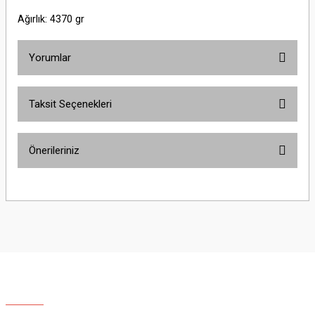
Ağırlık: 4370 gr
Yorumlar
Taksit Seçenekleri
Bu ürüne ilk yorumu siz yapın!
Önerileriniz
Yorum Yaz
Bu ürünün fiyat bilgisi, resim, ürün açıklamalarında ve diğer konularda
yetersiz gördüğünüz noktaları öneri formunu kullanarak tarafımıza
iletebilirsiniz.
Görüş ve önerileriniz için teşekkür ederiz.
Ürün resmi kalitesiz, bozuk veya görüntülenemiyor.
Ürün açıklamasında eksik bilgiler bulunuyor.
Ürün bilgilerinde hatalar bulunuyor.