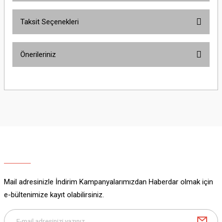
Taksit Seçenekleri
Bu ürüne ilk yorumu siz yapın!
Önerileriniz
Yorum Yaz
Bu ürünün fiyat bilgisi, resim, ürün açıklamalarında ve diğer konularda
yetersiz gördüğünüz noktaları öneri formunu kullanarak tarafımıza
iletebilirsiniz.
Görüş ve önerileriniz için teşekkür ederiz.
Ürün resmi kalitesiz, bozuk veya görüntülenemiyor.
Ürün açıklamasında eksik bilgiler bulunuyor.
Ürün bilgilerinde hatalar bulunuyor.
Ürün fiyatı diğer sitelerden daha pahalı.
Mail adresinizle İndirim Kampanyalarımızdan Haberdar olmak için
Bu ürüne benzer farklı alternatifler olmalı.
e-bültenimize kayıt olabilirsiniz.