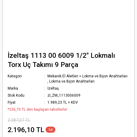
İzeltaş 1113 00 6009 1/2'' Lokmalı
Torx Uç Takımı 9 Parça
Kategori
Mekanik El Aletleri > Lokma ve Bijon Anahtarları
,
Lokma ve Bijon Anahtarları
Marka
İzeltaş
Stok Kodu
zl_ZM_1113006009
Fiyat
1.989,23 TL + KDV
*236,70 TL den başlayan taksitlerle!
2.387,07 TL
2.196,10 TL
%8