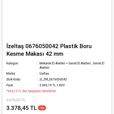
İzeltaş 0676050042 Plastik Boru
Kesme Makası 42 mm
Kategori
Mekanik El Aletleri > Genel El Aletleri
,
Genel El
Aletleri
Marka
İzeltaş
Stok Kodu
zl_ZM_0676050042
Fiyat
3.060,19 TL + KDV
*364,13 TL den başlayan taksitlerle!
3.672,22 TL
3.378,45 TL
%8