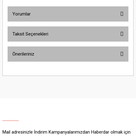
Yorumlar
Taksit Seçenekleri
Bu ürüne ilk yorumu siz yapın!
Önerileriniz
Yorum Yaz
Bu ürünün fiyat bilgisi, resim, ürün açıklamalarında ve diğer konularda
yetersiz gördüğünüz noktaları öneri formunu kullanarak tarafımıza
iletebilirsiniz.
Görüş ve önerileriniz için teşekkür ederiz.
Ürün resmi kalitesiz, bozuk veya görüntülenemiyor.
Ürün açıklamasında eksik bilgiler bulunuyor.
Ürün bilgilerinde hatalar bulunuyor.
Ürün fiyatı diğer sitelerden daha pahalı.
Mail adresinizle İndirim Kampanyalarımızdan Haberdar olmak için
Bu ürüne benzer farklı alternatifler olmalı.