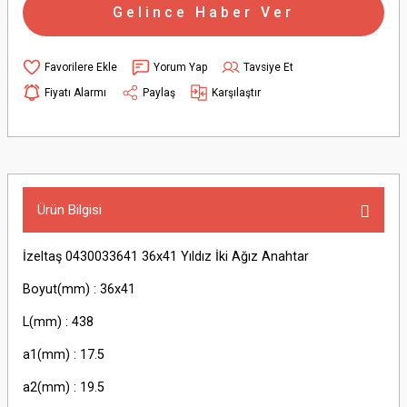
Gelince Haber Ver
Yorum Yap
Tavsiye Et
Fiyatı Alarmı
Paylaş
Karşılaştır
Ürün Bilgisi
İzeltaş 0430033641 36x41 Yıldız İki Ağız Anahtar
Boyut(mm) : 36x41
L(mm) : 438
a1(mm) : 17.5
a2(mm) : 19.5