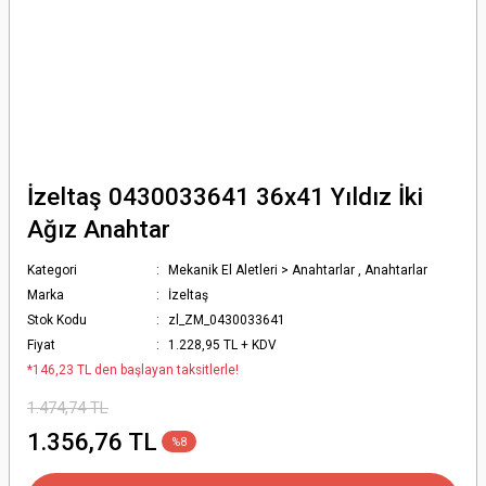
İzeltaş 0430033641 36x41 Yıldız İki
Ağız Anahtar
Kategori
Mekanik El Aletleri > Anahtarlar
,
Anahtarlar
Marka
İzeltaş
Stok Kodu
zl_ZM_0430033641
Fiyat
1.228,95 TL + KDV
*146,23 TL den başlayan taksitlerle!
1.474,74 TL
1.356,76 TL
%8