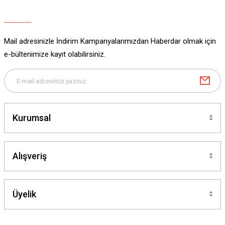
Ürün açıklamasında eksik bilgiler bulunuyor.
Ürün bilgilerinde hatalar bulunuyor.
Ürün fiyatı diğer sitelerden daha pahalı.
Mail adresinizle İndirim Kampanyalarımızdan Haberdar olmak için
Bu ürüne benzer farklı alternatifler olmalı.
e-bültenimize kayıt olabilirsiniz.
Gönder
Kurumsal
Alışveriş
Üyelik