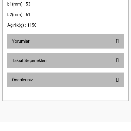
b1(mm) : 53
b2(mm) : 61
Ağırlık(g) : 1150
Yorumlar
Taksit Seçenekleri
Bu ürüne ilk yorumu siz yapın!
Önerileriniz
Yorum Yaz
Bu ürünün fiyat bilgisi, resim, ürün açıklamalarında ve diğer konularda
yetersiz gördüğünüz noktaları öneri formunu kullanarak tarafımıza
iletebilirsiniz.
Görüş ve önerileriniz için teşekkür ederiz.
Ürün resmi kalitesiz, bozuk veya görüntülenemiyor.