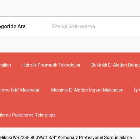
jileri
Hidrolik Pnömatik Teknolojisi
Elektrikli El Aletleri Bahç
ırma İstif Makinaları
Mekanik El Aletleri İnşaat Makineleri
İş 
ileme Paketleme Teknolojisi
Hikoki WR22SE 800Watt 3/4” Kömürsüz Profesyonel Somun Sıkma