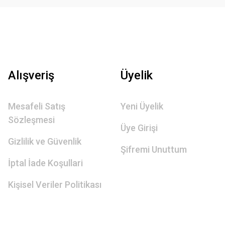
Alışveriş
Üyelik
Mesafeli Satış
Yeni Üyelik
Sözleşmesi
Üye Girişi
Gizlilik ve Güvenlik
Şifremi Unuttum
İptal İade Koşullari
Kişisel Veriler Politikası