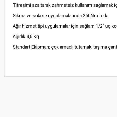
Titreşimi azaltarak zahmetsiz kullanım sağlamak 
Sıkma ve sökme uygulamalarında 250Nm tork
Ağır hizmet tipi uygulamalar için sağlam 1/2” uç k
Ağırlık 4,6 Kg
Standart Ekipman; çok amaçlı tutamak, taşıma çant
Bu ürünün fiyat bilgisi, resim, ürün açıklamalarında ve diğer konularda
Görüş ve önerileriniz için teşekkür ederiz.
Ürün resmi kalitesiz, bozuk veya görüntülenemiyor.
Ürün açıklamasında eksik bilgiler bulunuyor.
Ürün bilgilerinde hatalar bulunuyor.
Ürün fiyatı diğer sitelerden daha pahalı.