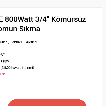
E 800Watt 3/4” Kömürsüz
Somun Sıkma
letleri
,
Elektrikli El Aletleri
2SE
 + KDV
(%5,00 havale indirimi)
erle!