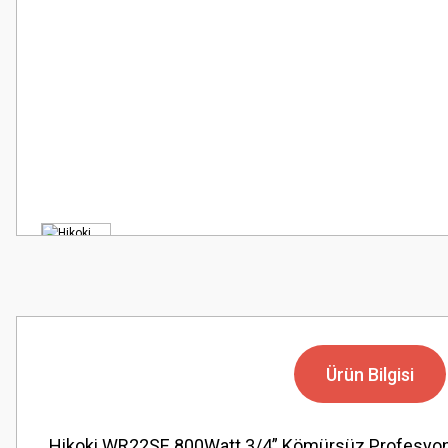
Ürün Bilgisi
Hikoki WR22SE 800Watt 3/4” Kömürsüz Profesyo