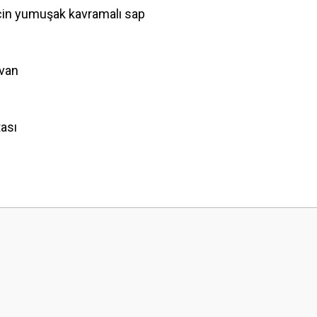
için yumuşak kavramalı sap
ovan
ası
 yetersiz gördüğünüz noktaları öneri formunu kullanarak tarafımıza iletebilirsini
Bu ürüne ilk yorumu siz yapın!
Yorum Yaz