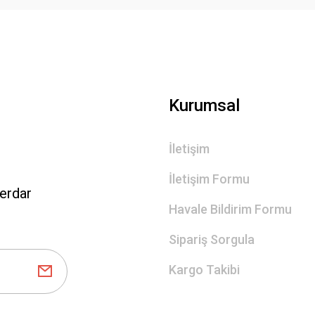
Gönder
Kurumsal
İletişim
İletişim Formu
erdar
Havale Bildirim Formu
Sipariş Sorgula
Kargo Takibi