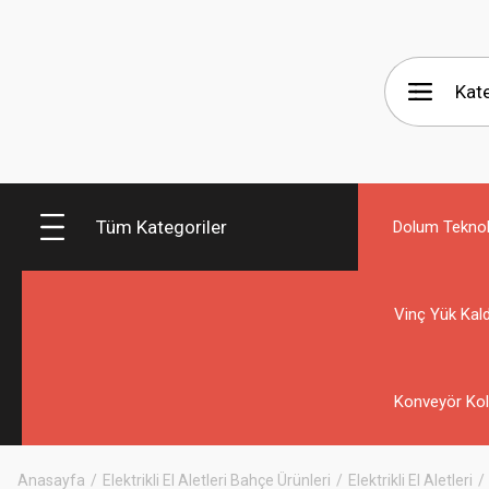
Tüm Kategoriler
Dolum Teknolo
Vinç Yük Kald
Konveyör Kol
Anasayfa
Elektrikli El Aletleri Bahçe Ürünleri
Elektrikli El Aletleri