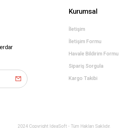
Gönder
Kurumsal
İletişim
İletişim Formu
erdar
Havale Bildirim Formu
Sipariş Sorgula
Kargo Takibi
2024 Copyright IdeaSoft - Tüm Hakları Saklıdır.