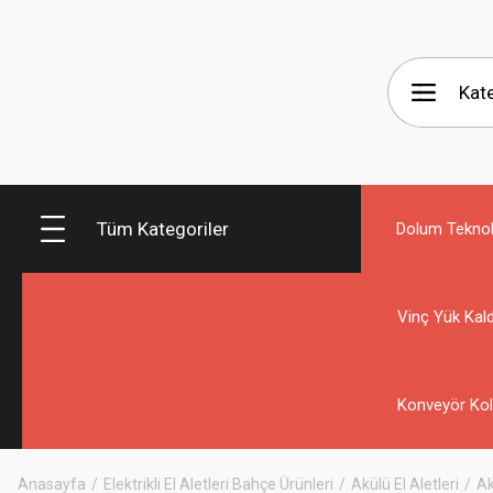
Tüm Kategoriler
Dolum Teknolo
Vinç Yük Kald
Konveyör Kol
Anasayfa
Elektrikli El Aletleri Bahçe Ürünleri
Akülü El Aletleri
Ak