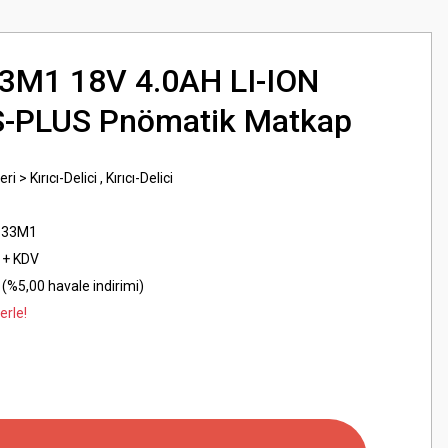
3M1 18V 4.0AH LI-ION
-PLUS Pnömatik Matkap
ri > Kırıcı-Delici
,
Kırıcı-Delici
133M1
 + KDV
(%5,00 havale indirimi)
erle!