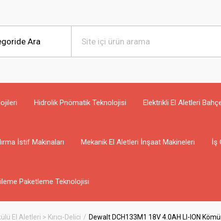
jileri
Hidrolik Pnömatik Teknolojisi
Elektrikli El Aletleri Bahç
ırma İstif Makinaları
Mekanik El Aletleri İnşaat Makineleri
İş 
ileme Paketleme Teknolojisi
ülü El Aletleri > Kırıcı-Delici
Dewalt DCH133M1 18V 4.0AH LI-ION Köm