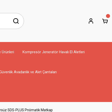
e Ürünleri
Kompresör Jeneratör Havalı El Aletleri
Güvenlik Avadanlık ve Alet Çantaları
ürsüz SDS-PLUS Pnömatik Matkap