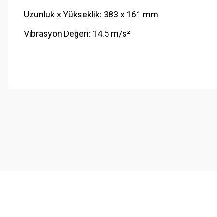
Uzunluk x Yükseklik: 383 x 161 mm
Vibrasyon Değeri: 14.5 m/s²
Bu ürünün fiyat bilgisi, resim, ürün açıklamalarında ve diğer konularda
Görüş ve önerileriniz için teşekkür ederiz.
Ürün resmi kalitesiz, bozuk veya görüntülenemiyor.
Ürün açıklamasında eksik bilgiler bulunuyor.
Ürün bilgilerinde hatalar bulunuyor.
Ürün fiyatı diğer sitelerden daha pahalı.
Bu ürüne benzer farklı alternatifler olmalı.