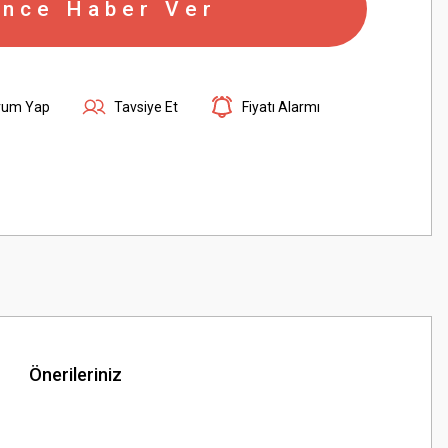
ince Haber Ver
rum Yap
Tavsiye Et
Fiyatı Alarmı
Önerileriniz