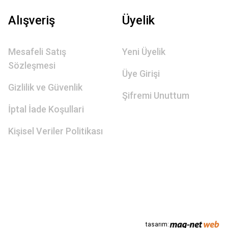
Alışveriş
Üyelik
Mesafeli Satış
Yeni Üyelik
Sözleşmesi
Üye Girişi
Gizlilik ve Güvenlik
Şifremi Unuttum
İptal İade Koşullari
Kişisel Veriler Politikası
tasarım: