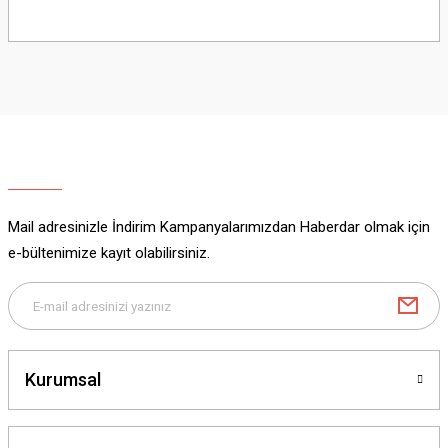
Bu ürünün fiyat bilgisi, resim, ürün açıklamalarında ve diğer konularda
yetersiz gördüğünüz noktaları öneri formunu kullanarak tarafımıza
iletebilirsiniz.
Görüş ve önerileriniz için teşekkür ederiz.
Ürün resmi kalitesiz, bozuk veya görüntülenemiyor.
Ürün açıklamasında eksik bilgiler bulunuyor.
Ürün bilgilerinde hatalar bulunuyor.
Ürün fiyatı diğer sitelerden daha pahalı.
Mail adresinizle İndirim Kampanyalarımızdan Haberdar olmak için
Bu ürüne benzer farklı alternatifler olmalı.
e-bültenimize kayıt olabilirsiniz.
Gönder
Kurumsal