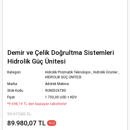
Demir ve Çelik Doğrultma Sistemleri
Hidrolik Güç Ünitesi
Kategori
Hidrolik Pnömatik Teknolojisi
,
Hidrolik Ürünler
,
HİDROLİK GÜÇ ÜNİTESİ
Marka
Adotek Makina
Stok Kodu
9UNS526T8G
Fiyat
1.750,00 USD + KDV
*9.698,19 TL den başlayan taksitlerle!
99.977,85 TL
89.980,07 TL
%10